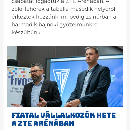
csapatát fogadtuk a ZTE Arénában. A
zöld-fehérek a tabella második helyéről
érkeztek hozzánk, mi pedig zsinórban a
harmadik bajnoki győzelmünkre
készültünk.
Fiatal Vállalkozók Hete
a ZTE Arénában