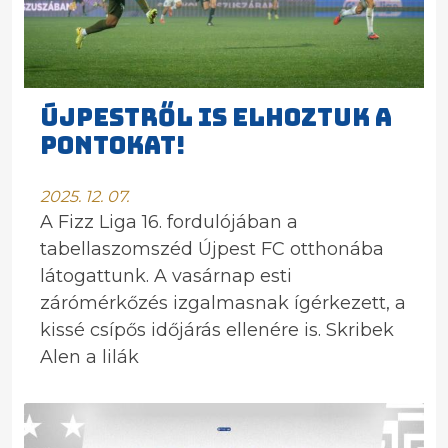
ÚJPESTRŐL IS ELHOZTUK A
PONTOKAT!
2025. 12. 07.
A Fizz Liga 16. fordulójában a
tabellaszomszéd Újpest FC otthonába
látogattunk. A vasárnap esti
zárómérkőzés izgalmasnak ígérkezett, a
kissé csípős időjárás ellenére is. Skribek
Alen a lilák