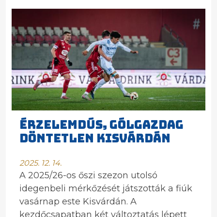
ÉRZELEMDÚS, GÓLGAZDAG
DÖNTETLEN KISVÁRDÁN
2025. 12. 14.
A 2025/26-os őszi szezon utolsó
idegenbeli mérkőzését játszották a fiúk
vasárnap este Kisvárdán. A
kezdőcsapatban két változtatás lépett