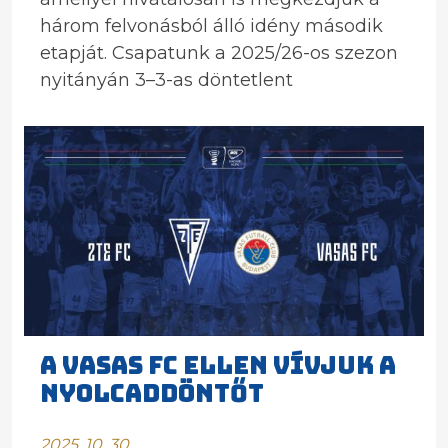
három felvonásból álló idény második
etapját. Csapatunk a 2025/26-os szezon
nyitányán 3–3-as döntetlent
A VASAS FC ELLEN VÍVJUK A
NYOLCADDÖNTŐT
2025. 10. 30.