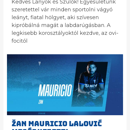
Kedves Lányok és Szülők! Egyesületünk
szeretettel vár minden sportolni vágyó
leányt, fiatal hölgyet, aki szívesen
kipróbálná magát a labdarúgásban. A
legkisebb korosztályoktól kezdve, az ovi-
focitól
Žan Mauricio Lalović