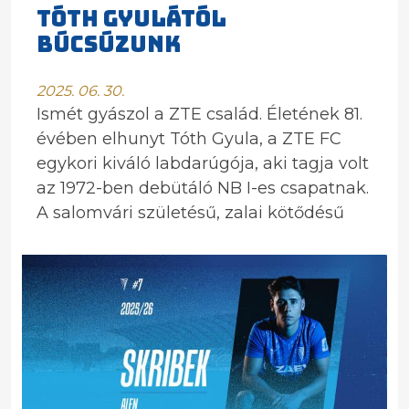
TÓTH GYULÁTÓL
BÚCSÚZUNK
2025. 06. 30.
Ismét gyászol a ZTE család. Életének 81.
évében elhunyt Tóth Gyula, a ZTE FC
egykori kiváló labdarúgója, aki tagja volt
az 1972-ben debütáló NB I-es csapatnak.
A salomvári születésű, zalai kötődésű