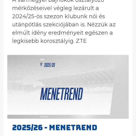
A vármegyei bajnokok osztályozó
mérkőzéseivel végleg lezárult a
2024/25-ös szezon klubunk női és
utánpótlás szekciójában is. Nézzük az
elmúlt idény eredményeit egészen a
legkisebb korosztályig. ZTE
2025/26 - MENETREND