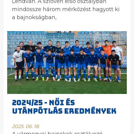
Lendván. A szlovén első osztályban
mindössze három mérkőzést hagyott ki
a bajnokságban,
2024/25 - NŐI ÉS
UTÁNPÓTLÁS EREDMÉNYEK
2025. 06. 18.