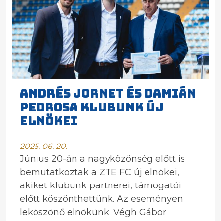
ANDRÉS JORNET ÉS DAMIÁN
PEDROSA KLUBUNK ÚJ
ELNÖKEI
2025. 06. 20.
Június 20-án a nagyközönség előtt is
bemutatkoztak a ZTE FC új elnökei,
akiket klubunk partnerei, támogatói
előtt köszönthettünk. Az eseményen
leköszönő elnökünk, Végh Gábor