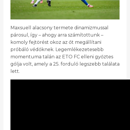
Maxsuell alacsony termete dinamizmussal
párosul, így – ahogy arra számítottunk –
komoly fejtörést okoz az őt megállítani
próbáló védőknek. Legemlékezetesebb
momentuma talán az ETO FC elleni győztes
gólja volt, amely a 25. forduló legszebb találata
lett.