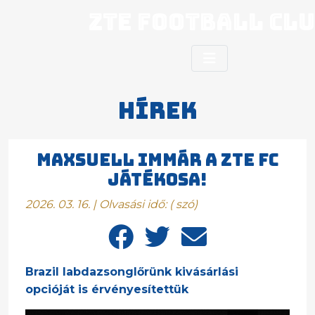
ZTE Football Cl
Hírek
MAXSUELL IMMÁR A ZTE FC
JÁTÉKOSA!
2026. 03. 16. | Olvasási idő:
(
szó)
Brazil labdazsonglőrünk kivásárlási
opcióját is érvényesítettük