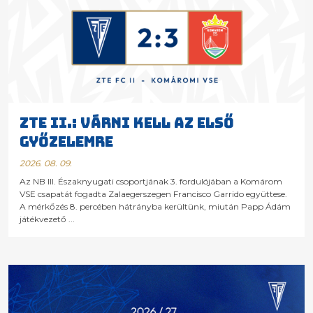
ZTE II.: VÁRNI KELL AZ ELSŐ
GYŐZELEMRE
2026. 08. 09.
Az NB III. Északnyugati csoportjának 3. fordulójában a Komárom
VSE csapatát fogadta Zalaegerszegen Francisco Garrido együttese.
A mérkőzés 8. percében hátrányba kerültünk, miután Papp Ádám
játékvezető ...