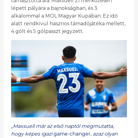
támasztotta alá: Maxsuell 21 mérkőzésen
lépett pályára a bajnokságban, és 3
alkalommal a MOL Magyar Kupában. Ez idő
alatt rendkívül hasznos támadójátéka mellett,
4 gólt és 5 gólpasszt jegyzett.
„Maxsuell már az első naptól megmutatta,
hogy képes igazi
game-changer
, azaz olyan