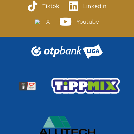
Tiktok
LinkedIn
X
Youtube