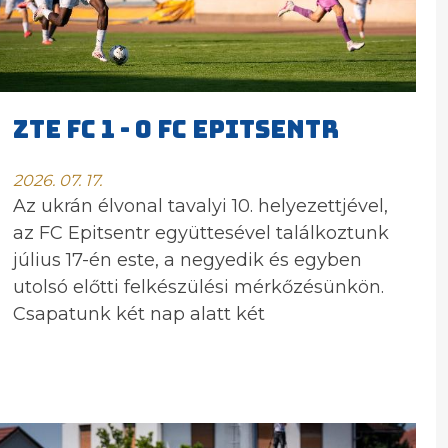
ZTE FC 1 - 0 FC Epitsentr
2026. 07. 17.
Az ukrán élvonal tavalyi 10. helyezettjével,
az FC Epitsentr együttesével találkoztunk
július 17-én este, a negyedik és egyben
utolsó előtti felkészülési mérkőzésünkön.
Csapatunk két nap alatt két