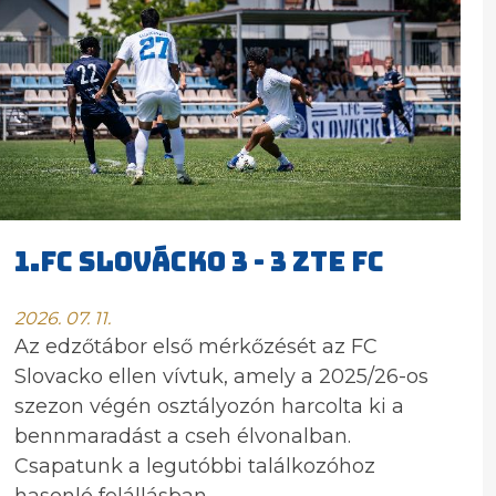
1.FC Slovácko 3 - 3 ZTE FC
2026. 07. 11.
Az edzőtábor első mérkőzését az FC
Slovacko ellen vívtuk, amely a 2025/26-os
szezon végén osztályozón harcolta ki a
bennmaradást a cseh élvonalban.
Csapatunk a legutóbbi találkozóhoz
hasonló felállásban ...