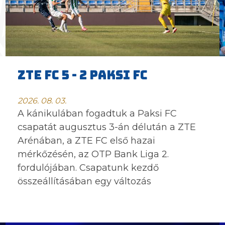
ZTE FC 5 - 2 PAKSI FC
2026. 08. 03.
A kánikulában fogadtuk a Paksi FC
csapatát augusztus 3-án délután a ZTE
Arénában, a ZTE FC első hazai
mérkőzésén, az OTP Bank Liga 2.
fordulójában. Csapatunk kezdő
összeállításában egy változás