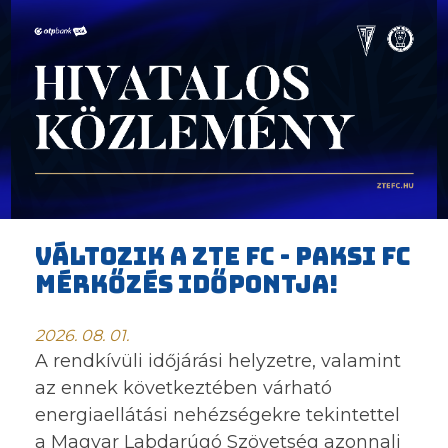
VÁLTOZIK A ZTE FC - PAKSI FC
MÉRKŐZÉS IDŐPONTJA!
2026. 08. 01.
A rendkívüli időjárási helyzetre, valamint
az ennek következtében várható
energiaellátási nehézségekre tekintettel
a Magyar Labdarúgó Szövetség azonnali