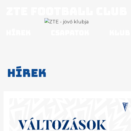
ZTE Football Club
Hírek
Csapatok
Klub
Hírek