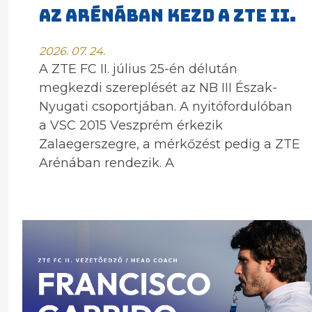
AZ ARÉNÁBAN KEZD A ZTE II.
2026. 07. 24.
A ZTE FC II. július 25-én délután
megkezdi szereplését az NB III Észak-
Nyugati csoportjában. A nyitófordulóban
a VSC 2015 Veszprém érkezik
Zalaegerszegre, a mérkőzést pedig a ZTE
Arénában rendezik. A