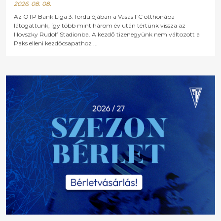
2026. 08. 08.
Az OTP Bank Liga 3. fordulójában a Vasas FC otthonába
látogattunk, így több mint három év után tértünk vissza az
Illovszky Rudolf Stadionba. A kezdő tizenegyünk nem változott a
Paks elleni kezdőcsapathoz ...