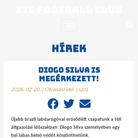
ZTE Football Club
Hírek
DIOGO SILVA IS
MEGÉRKEZETT!
2026. 02. 20. | Olvasási idő:
(
szó)
Újabb brazil labdarúgóval erősödött csapatunk a téli
átigazolási időszakban: Diogo Silva személyében egy
bal lábas belső védőt köszönthetünk.