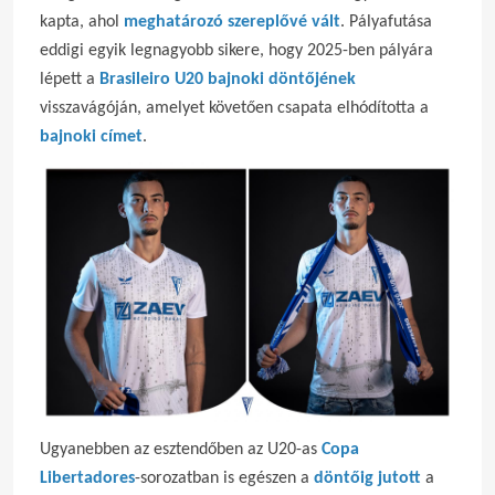
kapta, ahol
meghatározó szereplővé vált
. Pályafutása
eddigi egyik legnagyobb sikere, hogy 2025-ben pályára
lépett a
Brasileiro U20 bajnoki döntőjének
visszavágóján, amelyet követően csapata elhódította a
bajnoki címet
.
Ugyanebben az esztendőben az U20-as
Copa
Libertadores
-sorozatban is egészen a
döntőig jutott
a