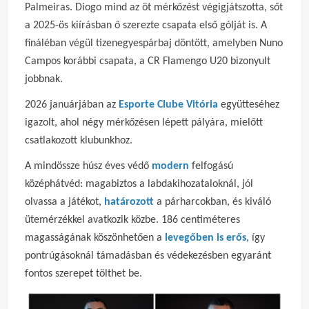
Palmeiras. Diogo mind az öt mérkőzést végigjátszotta, sőt
a 2025-ös kiírásban ő szerezte csapata első gólját is. A
fináléban végül tizenegyespárbaj döntött, amelyben Nuno
Campos korábbi csapata, a CR Flamengo U20 bizonyult
jobbnak.
2026 januárjában az
Esporte Clube Vitória
együtteséhez
igazolt, ahol négy mérkőzésen lépett pályára, mielőtt
csatlakozott klubunkhoz.
A mindössze húsz éves védő
modern
felfogású
középhátvéd: magabiztos a labdakihozataloknál, jól
olvassa a játékot,
határozott
a párharcokban, és kiváló
ütemérzékkel avatkozik közbe. 186 centiméteres
magasságának köszönhetően a
levegőben is erős
, így
pontrúgásoknál támadásban és védekezésben egyaránt
fontos szerepet tölthet be.