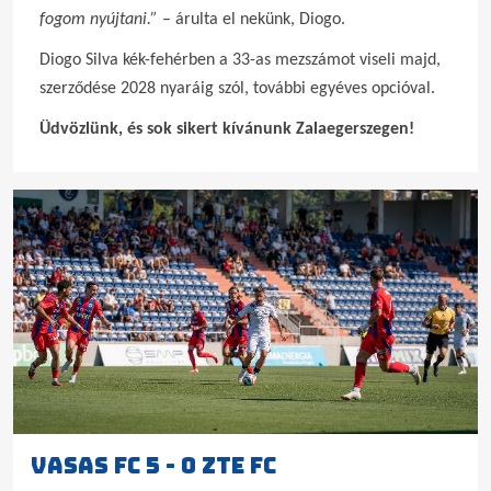
fogom nyújtani.”
– árulta el nekünk, Diogo.
Diogo Silva kék-fehérben a 33-as mezszámot viseli majd,
szerződése 2028 nyaráig szól, további egyéves opcióval.
Üdvözlünk, és sok sikert kívánunk Zalaegerszegen!
VASAS FC 5 - 0 ZTE FC