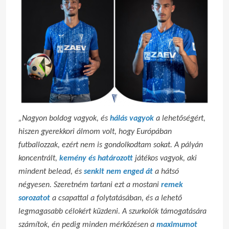
„Nagyon boldog vagyok, és
hálás vagyok
a lehetőségért,
hiszen gyerekkori álmom volt, hogy Európában
futballozzak, ezért nem is gondolkodtam sokat. A pályán
koncentrált,
kemény és határozott
játékos vagyok, aki
mindent belead, és
senkit nem enged át
a hátsó
négyesen. Szeretném tartani ezt a mostani
remek
sorozatot
a csapattal a folytatásában, és a lehető
legmagasabb célokért küzdeni. A szurkolók támogatására
számítok, én pedig minden mérkőzésen a
maximumot