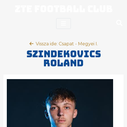
ZTE Football Club
Vissza ide: Csapat - Megyei I.
Szindekovics
Roland