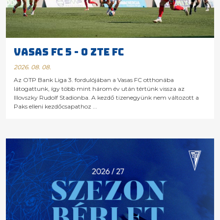
VASAS FC 5 - 0 ZTE FC
2026. 08. 08.
Az OTP Bank Liga 3. fordulójában a Vasas FC otthonába
látogattunk, így több mint három év után tértünk vissza az
Illovszky Rudolf Stadionba. A kezdő tizenegyünk nem változott a
Paks elleni kezdőcsapathoz ...