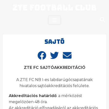
ZTE Football Club
Sajtó
ZTE FC SAJTÓAKKREDITÁCIÓ
A ZTE FC NB I-es labdarúgócsapatának
hivatalos sajtóakkreditációs felülete.
Akkreditációs határidő
: a mérkőzést
megelőzően 48 óra.
Az akkreditáció elfogadásáról az akkreditációs