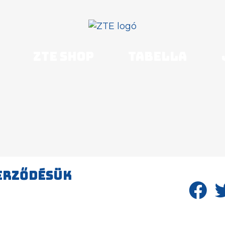
ZTE shop
Tabella
ERZŐDÉSÜK