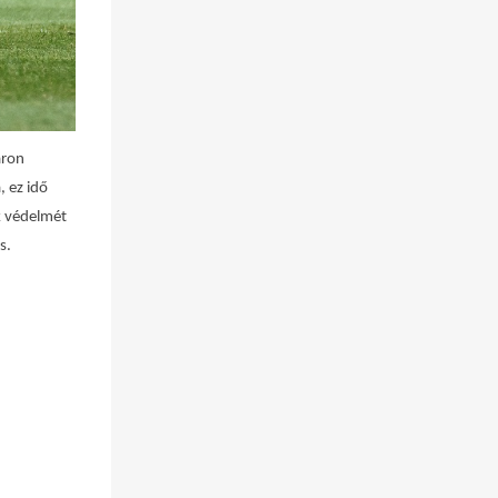
áron
, ez idő
ek védelmét
s.