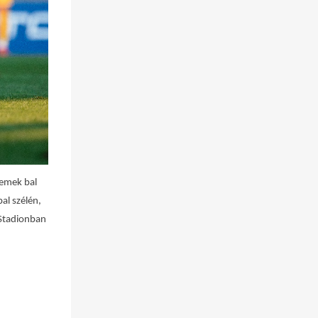
remek bal
al szélén,
 Stadionban