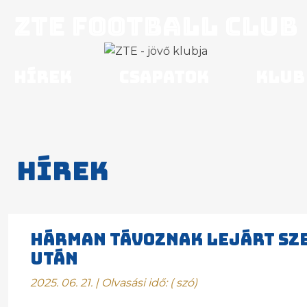
ZTE Football Club
Hírek
Csapatok
Klub
Hírek
HÁRMAN TÁVOZNAK LEJÁRT SZ
UTÁN
2025. 06. 21. | Olvasási idő:
(
szó)