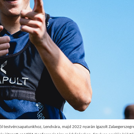
ból testvércsapatunkhoz, Lendvára, majd 2022 nyarán igazolt Zalaegerszegr