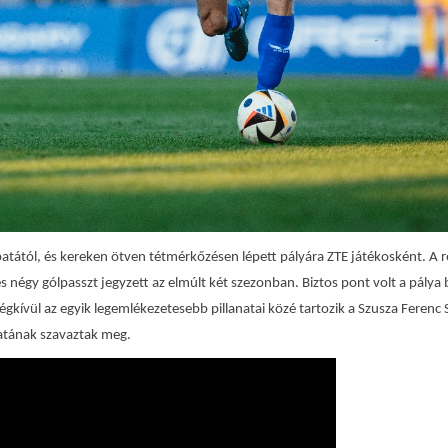
atától, és kereken ötven tétmérkőzésen lépett pályára ZTE játékosként. A 
s négy gólpasszt jegyzett az elmúlt két szezonban. Biztos pont volt a pálya b
ségkívül az egyik legemlékezetesebb pillanatai közé tartozik a Szusza Ferenc
álatának szavaztak meg.