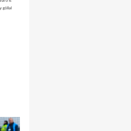
al ő is
 góllal