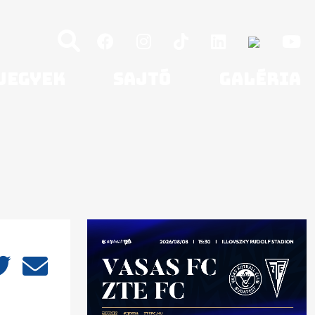
Jegyek
Sajtó
Galéria