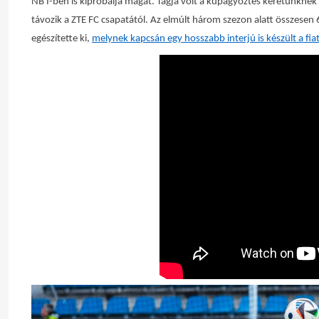
NB I-ben is kipróbálja magát. Tagja volt a kupagyőztes keretünknek 
távozik a ZTE FC csapatától. Az elmúlt három szezon alatt összesen 
egészítette ki,
melynek kapcsán egy hosszabb interjú is készült a fia