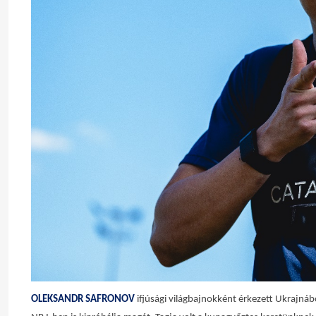
OLEKSANDR SAFRONOV
ifjúsági világbajnokként érkezett Ukrajná