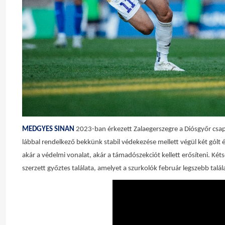
MEDGYES SINAN
2023-ban érkezett Zalaegerszegre a Diósgyőr csap
lábbal rendelkező bekkünk stabil védekezése mellett végül két gólt é
akár a védelmi vonalat, akár a támadószekciót kellett erősíteni. Két
szerzett győztes találata, amelyet a szurkolók február legszebb tal