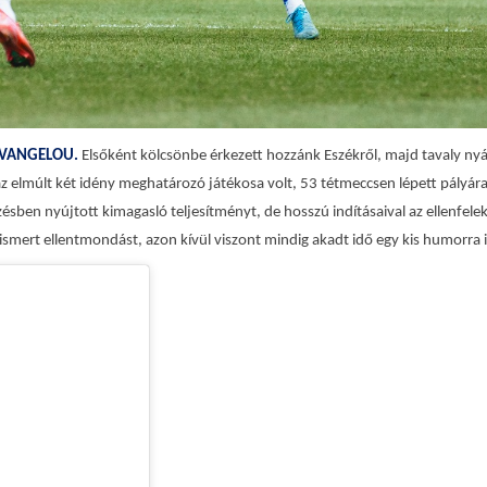
EVANGELOU.
Elsőként kölcsönbe érkezett hozzánk Eszékről, majd tavaly ny
az elmúlt két idény meghatározó játékosa volt, 53 tétmeccsen lépett pályára
zésben nyújtott kimagasló teljesítményt, de hosszú indításaival az ellenfel
m ismert ellentmondást, azon kívül viszont mindig akadt idő egy kis humorra i