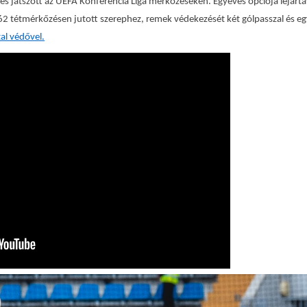
és játszott az UEFA Konferencia Liga mérkőzéseken. Egyéves opciója lejártáv
62 tétmérkőzésen jutott szerephez, remek védekezését két gólpasszal és egy
tal védővel.