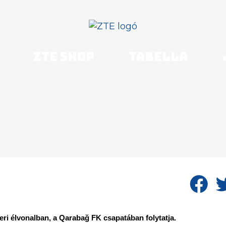
ZTE shop
Tabella
eri élvonalban, a Qarabağ FK csapatában folytatja.