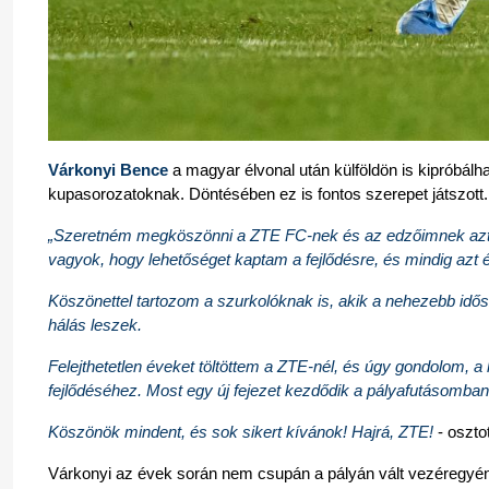
Várkonyi Bence
 a magyar élvonal után külföldön is kipróbál
kupasorozatoknak. Döntésében ez is fontos szerepet játszott.
„Szeretném megköszönni a ZTE FC-nek és az edzőimnek azt a bi
vagyok, hogy lehetőséget kaptam a fejlődésre, és mindig azt 
Köszönettel tartozom a szurkolóknak is, akik a nehezebb idősz
hálás leszek.
Felejthetetlen éveket töltöttem a ZTE-nél, és úgy gondolom, a k
fejlődéséhez. Most egy új fejezet kezdődik a pályafutásomban,
Köszönök mindent, és sok sikert kívánok! Hajrá, ZTE! 
- oszto
Várkonyi az évek során nem csupán a pályán vált vezéregyéni