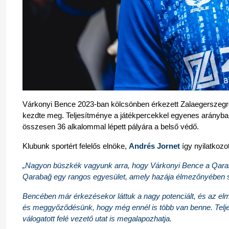
Várkonyi Bence 2023-ban kölcsönben érkezett Zalaegerszegr
kezdte meg. Teljesítménye a játékpercekkel egyenes arányban
összesen 36 alkalommal lépett pályára a belső védő.
Klubunk sportért felelős elnöke, 
Andrés Jornet
 így nyilatkozo
„Nagyon büszkék vagyunk arra, hogy Várkonyi Bence a Qaraba
Qarabağ egy rangos egyesület, amely hazája élmezőnyében sz
Bencében már érkezésekor láttuk a nagy potenciált, és az elm
és meggyőződésünk, hogy még ennél is több van benne. Teljesítm
válogatott felé vezető utat is megalapozhatja.