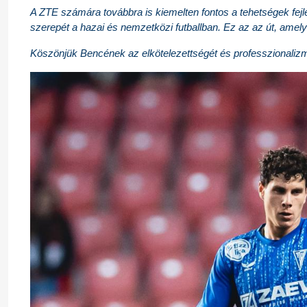
A ZTE számára továbbra is kiemelten fontos a tehetségek fej
szerepét a hazai és nemzetközi futballban. Ez az az út, amel
Köszönjük Bencének az elkötelezettségét és professzionalizmus