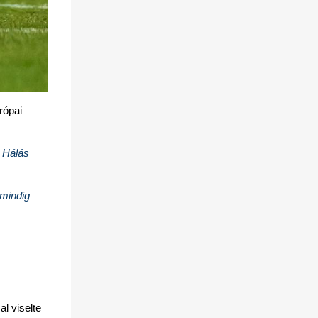
ópai 
 Hálás 
mindig 
 viselte 