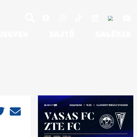
Jegyek
Sajtó
Galéria