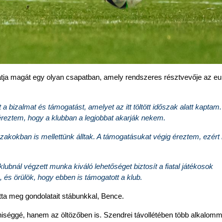
hatja magát egy olyan csapatban, amely rendszeres résztvevője az eur
zalmat és támogatást, amelyet az itt töltött időszak alatt kaptam.
éreztem, hogy a klubban a legjobbat akarják nekem.
akokban is mellettünk álltak. A támogatásukat végig éreztem, ezért 
lubnál végzett munka kiváló lehetőséget biztosít a fiatal játékosok 
 és örülök, hogy ebben is támogatott a klub.
tta meg gondolatait stábunkkal, Bence.
séggé, hanem az öltözőben is. Szendrei távollétében több alkalommal