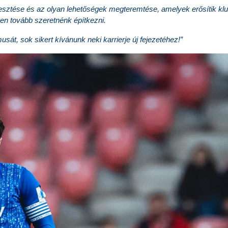
lesztése és az olyan lehetőségek megteremtése, amelyek erősítik klu
yen tovább szeretnénk építkezni.
át, sok sikert kívánunk neki karrierje új fejezetéhez!”