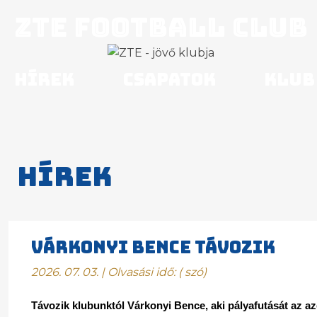
ZTE Football Club
Hírek
Csapatok
Klub
Hírek
VÁRKONYI BENCE TÁVOZIK
2026. 07. 03. | Olvasási idő:
(
szó)
Távozik klubunktól Várkonyi Bence, aki pályafutását az az