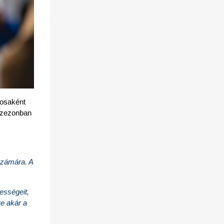
osaként 
szezonban 
zámára. A 
sségeit, 
e akár a 