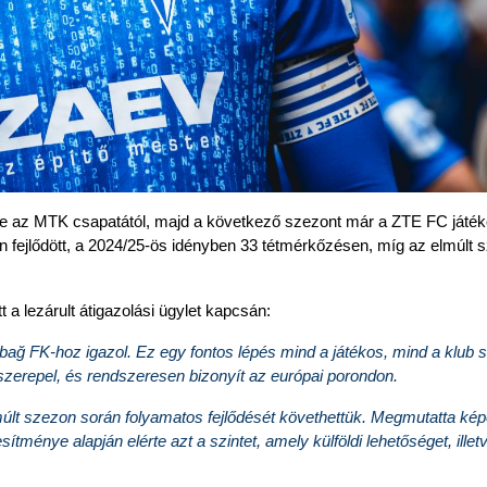
e az MTK csapatától, majd a következő szezont már a ZTE FC játék
 fejlődött, a 2024/25-ös idényben 33 tétmérkőzésen, míg az elmúlt 
tt a lezárult átigazolási ügylet kapcsán:
ğ FK-hoz igazol. Ez egy fontos lépés mind a játékos, mind a klub s
erepel, és rendszeresen bizonyít az európai porondon.
últ szezon során folyamatos fejlődését követhettük. Megmutatta képe
énye alapján elérte azt a szintet, amely külföldi lehetőséget, illetv