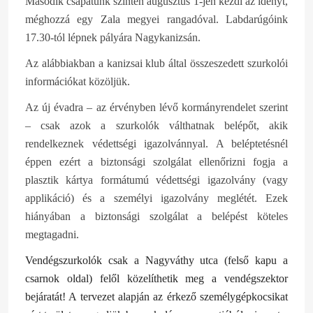
Második csapatunk szintén augusztus 1-jén kezdi az idényt,
méghozzá egy Zala megyei rangadóval. Labdarúgóink
17.30-tól lépnek pályára Nagykanizsán.
Az alábbiakban a kanizsai klub által összeszedett szurkolói
információkat közöljük.
Az új évadra – az érvényben lévő kormányrendelet szerint
– csak azok a szurkolók válthatnak belépőt, akik
rendelkeznek védettségi igazolvánnyal. A beléptetésnél
éppen ezért a biztonsági szolgálat ellenőrizni fogja a
plasztik kártya formátumú védettségi igazolvány (vagy
applikáció) és a személyi igazolvány meglétét. Ezek
hiányában a biztonsági szolgálat a belépést köteles
megtagadni.
Vendégszurkolók csak a Nagyváthy utca (felső kapu a
csarnok oldal) felől közelíthetik meg a vendégszektor
bejáratát! A tervezet alapján az érkező személygépkocsikat