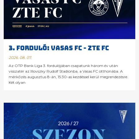
3. FORDULÓ: VASAS FC - ZTE FC
2026. 08. 07.
Az OTP Bank Liga 3. fordulójában csapatunk három év után
visszatér az Illovszky Rudolf Stadionba, a Vasas FC otthonába. A
mérkőzés augusztus 8-án, 15:30-as kezdéssel kerül megrendezésre.
Két olyan