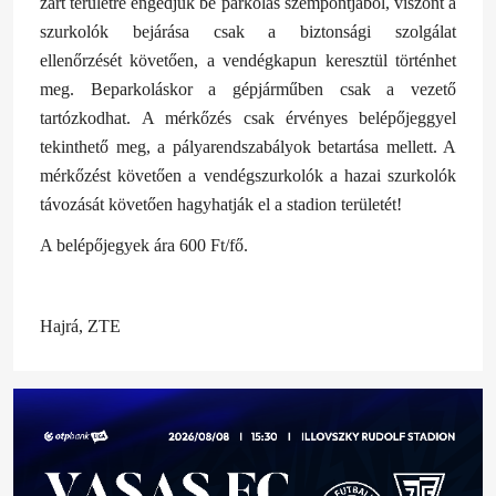
zárt területre engedjük be parkolás szempontjából, viszont a
szurkolók bejárása csak a biztonsági szolgálat
ellenőrzését követően, a vendégkapun keresztül történhet
meg. Beparkoláskor a gépjárműben csak a vezető
tartózkodhat. A mérkőzés csak érvényes belépőjeggyel
tekinthető meg, a pályarendszabályok betartása mellett. A
mérkőzést követően a vendégszurkolók a hazai szurkolók
távozását követően hagyhatják el a stadion területét!
A belépőjegyek ára 600 Ft/fő.
Hajrá, ZTE