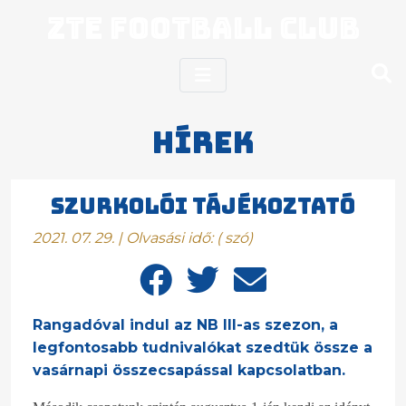
ZTE Football Club
Hírek
Szurkolói tájékoztató
2021. 07. 29. | Olvasási idő:
(
szó)
Rangadóval indul az NB III-as szezon, a
legfontosabb tudnivalókat szedtük össze a
vasárnapi összecsapással kapcsolatban.