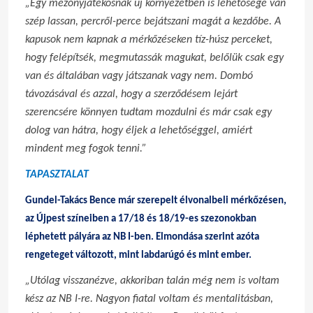
„Egy mezőnyjátékosnak új környezetben is lehetősége van
szép lassan, percről-perce bejátszani magát a kezdőbe. A
kapusok nem kapnak a mérkőzéseken tíz-húsz perceket,
hogy felépítsék, megmutassák magukat, belőlük csak egy
van és általában vagy játszanak vagy nem. Dombó
távozásával és azzal, hogy a szerződésem lejárt
szerencsére könnyen tudtam mozdulni és már csak egy
dolog van hátra, hogy éljek a lehetőséggel, amiért
mindent meg fogok tenni.”
TAPASZTALAT
Gundel-Takács Bence már szerepelt élvonalbeli mérkőzésen,
az Újpest színeiben a 17/18 és 18/19-es szezonokban
léphetett pályára az NB I-ben. Elmondása szerint azóta
rengeteget változott, mint labdarúgó és mint ember.
„Utólag visszanézve, akkoriban talán még nem is voltam
kész az NB I-re. Nagyon fiatal voltam és mentalitásban,