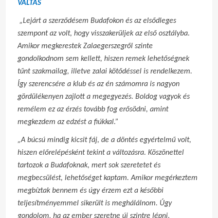
VÁLTÁS
„Lejárt a szerződésem Budafokon és az elsődleges
szempont az volt, hogy visszakerüljek az első osztályba.
Amikor megkerestek Zalaegerszegről szinte
gondolkodnom sem kellett, hiszen remek lehetőségnek
tűnt szakmailag, illetve zalai kötődéssel is rendelkezem.
Így szerencsére a klub és az én számomra is nagyon
gördülékenyen zajlott a megegyezés. Boldog vagyok és
remélem ez az érzés tovább fog erősödni, amint
megkezdem az edzést a fiúkkal.”
„A búcsú mindig kicsit fáj, de a döntés egyértelmű volt,
hiszen előrelépésként tekint a változásra. Köszönettel
tartozok a Budafoknak, mert sok szeretetet és
megbecsülést, lehetőséget kaptam. Amikor megérkeztem
megbíztak bennem és úgy érzem ezt a későbbi
teljesítményemmel sikerült is meghálálnom. Úgy
gondolom, ha az ember szeretne új szintre lépni,