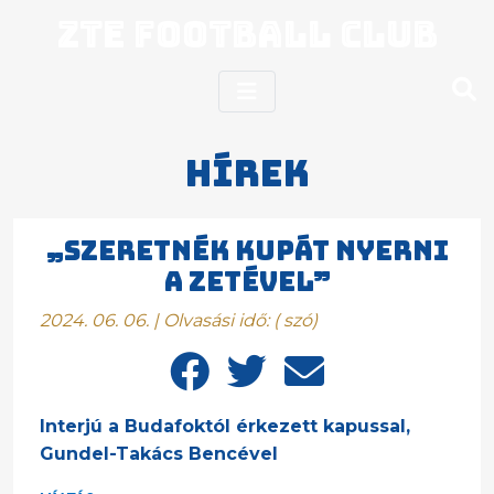
ZTE Football Club
Hírek
„SZERETNÉK KUPÁT NYERNI
A ZETÉVEL”
2024. 06. 06. | Olvasási idő:
(
szó)
Interjú a Budafoktól érkezett kapussal,
Gundel-Takács Bencével