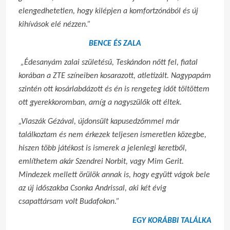
elengedhetetlen, hogy kilépjen a komfortzónából és új
kihívások elé nézzen.”
BENCE ÉS ZALA
„Édesanyám zalai születésű, Teskándon nőtt fel, fiatal
korában a ZTE színeiben kosarazott, atletizált. Nagypapám
szintén ott kosárlabdázott és én is rengeteg időt töltöttem
ott gyerekkoromban, amíg a nagyszülők ott éltek.
„Vlaszák Gézával, újdonsült kapusedzőmmel már
találkoztam és nem érkezek teljesen ismeretlen közegbe,
hiszen több játékost is ismerek a jelenlegi keretből,
említhetem akár Szendrei Norbit, vagy Mim Gerit.
Mindezek mellett örülök annak is, hogy együtt vágok bele
az új időszakba Csonka Andrissal, aki két évig
csapattársam volt Budafokon.”
EGY KORÁBBI TALÁLKA