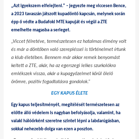
„Azt igyekszem elfelejteni.” – jegyezte meg viccesen Bence,
a 2023 tavaszán játszott kupadöntő kapcsán, melynek során
épp ő védte a Budafoki MTE kapuját és végül a ZTE
emelhette magasba a serleget.
„Viccet félretéve, természetesen ez hatalmas élmény volt
és már a döntőben való szerepléssel is történelmet írtunk
a klub életében. Bennem már akkor remek benyomást
keltett a ZTE, akár, ha az egerszegi lelkes szurkolókra
emlékszek vissza, akár a kupagyőzelmet körül ölelő
örömre, pozitív fogadtatásra gondolok.”
EGY KAPUS ÉLETE
Egy kapus teljesítményét, megítélését természetesen az
előtte álló védelem is nagyban befolyásolja, valamint, ha
valaki hálóőrként szeretne szintet lépni a labdarúgásban,
sokkal nehezebb dolga van ezen a poszton.