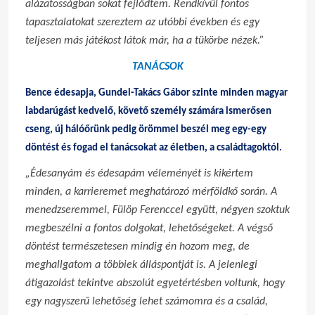
alázatosságban sokat fejlődtem. Rendkívül fontos
tapasztalatokat szereztem az utóbbi években és egy
teljesen más játékost látok már, ha a tükörbe nézek.”
TANÁCSOK
Bence édesapja, Gundel-Takács Gábor szinte minden magyar
labdarúgást kedvelő, követő személy számára ismerősen
cseng, új hálóőrünk pedig örömmel beszél meg egy-egy
döntést és fogad el tanácsokat az életben, a családtagoktól.
„Édesanyám és édesapám véleményét is kikértem
minden, a karrieremet meghatározó mérföldkő során. A
menedzseremmel, Fülöp Ferenccel együtt, négyen szoktuk
megbeszélni a fontos dolgokat, lehetőségeket. A végső
döntést természetesen mindig én hozom meg, de
meghallgatom a többiek álláspontját is. A jelenlegi
átigazolást tekintve abszolút egyetértésben voltunk, hogy
egy nagyszerű lehetőség lehet számomra és a család,