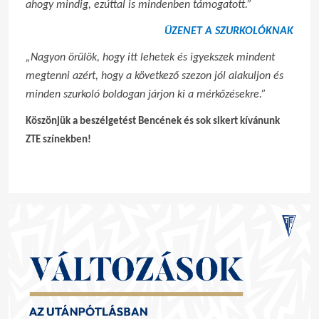
ahogy mindig, ezúttal is mindenben támogatott.”
ÜZENET A SZURKOLÓKNAK
„Nagyon örülök, hogy itt lehetek és igyekszek mindent
megtenni azért, hogy a következő szezon jól alakuljon és
minden szurkoló boldogan járjon ki a mérkőzésekre.”
Köszönjük a beszélgetést Bencének és sok sikert kívánunk
ZTE színekben!