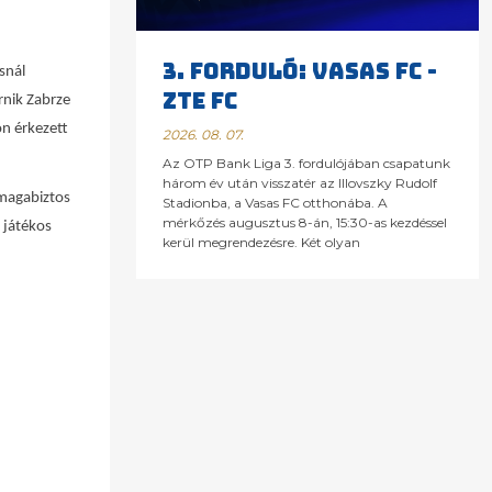
3. FORDULÓ: VASAS FC -
snál
ZTE FC
rnik Zabrze
on érkezett
2026. 08. 07.
Az OTP Bank Liga 3. fordulójában csapatunk
három év után visszatér az Illovszky Rudolf
 magabiztos
Stadionba, a Vasas FC otthonába. A
mérkőzés augusztus 8-án, 15:30-as kezdéssel
 játékos
kerül megrendezésre. Két olyan