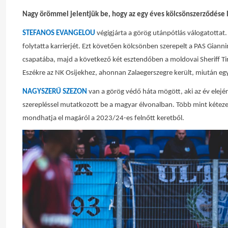
Nagy örömmel jelentjük be, hogy az egy éves kölcsönszerződése le
STEFANOS EVANGELOU
végigjárta a görög utánpótlás válogatottat
folytatta karrierjét. Ezt követően kölcsönben szerepelt a PAS Gian
csapatába, majd a következő két esztendőben a moldovai Sheriff Tir
Eszékre az NK Osijekhez, ahonnan Zalaegerszegre került, miután egy
NAGYSZERŰ SZEZON
van a görög védő háta mögött, aki az év elejé
szerepléssel mutatkozott be a magyar élvonalban. Több mint kétezer 
mondhatja el magáról a 2023/24-es felnőtt keretből.