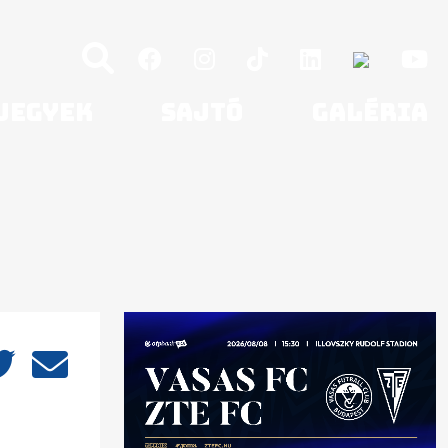
Jegyek
Sajtó
Galéria