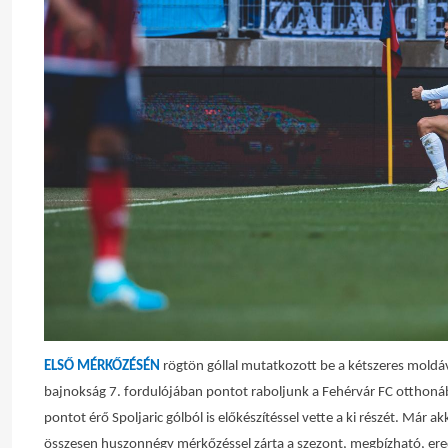
ELSŐ MÉRKŐZÉSÉN
rögtön góllal mutatkozott be a kétszeres moldáv
bajnokság 7. fordulójában pontot raboljunk a Fehérvár FC otthonábó
pontot érő Spoljaric gólból is előkészítéssel vette a ki részét. Már ak
összesen huszonnégy mérkőzéssel zárta a szezont, megbízható, er