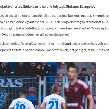
jártával, a továbbiakban is nálunk folytatja Stefanos Evangelou.
. 2016-2018 között a Panathinaikos csapatánál játszott, majd az Olympiaco
nina és a Panionios együttesénél. 2020-ban Lengyelországba szerződött a Gó
aspol gárdáját erősítette, ahol nagyszerű eredményeket ért el. Tavaly nyár
 éves kölcsönszerződést írt alá egyesületünkkel.
n elszenvedett fejsérülését leszámítva mondhatni, végig egészséges volt és
percet töltött a pályán bajnoki mérkőzéseken, ezt pedig rajta kívül csak öt