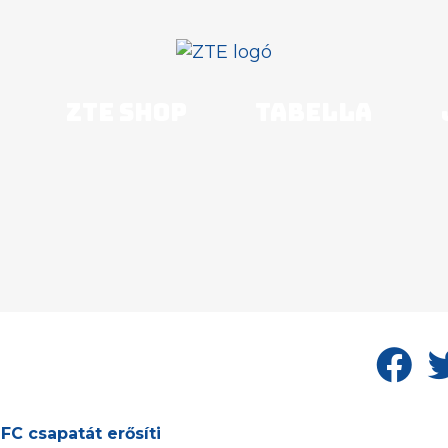
ZTE shop
Tabella
C csapatát erősíti