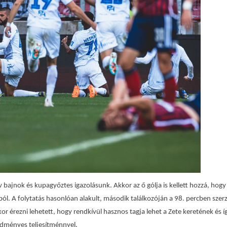
 bajnok és kupagyőztes igazolásunk. Akkor az ő gólja is kellett hozzá, hogy
l. A folytatás hasonlóan alakult, második találkozóján a 98. percben szerz
kor érezni lehetett, hogy rendkívül hasznos tagja lehet a Zete keretének és így
edményes teljesítménnyel.