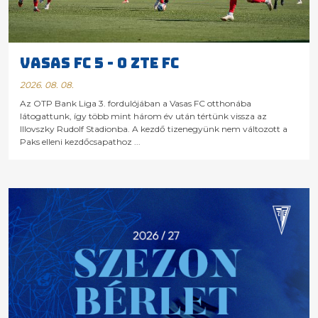
VASAS FC 5 - 0 ZTE FC
2026. 08. 08.
Az OTP Bank Liga 3. fordulójában a Vasas FC otthonába
látogattunk, így több mint három év után tértünk vissza az
Illovszky Rudolf Stadionba. A kezdő tizenegyünk nem változott a
Paks elleni kezdőcsapathoz ...