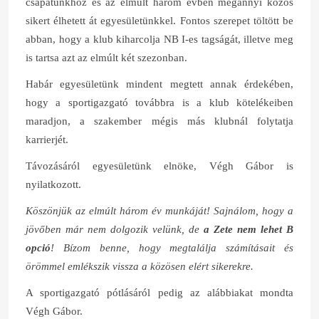
csapatunkhoz és az elmúlt három évben megannyi közös
sikert élhetett át egyesületünkkel. Fontos szerepet töltött be
abban, hogy a klub kiharcolja NB I-es tagságát, illetve meg
is tartsa azt az elmúlt két szezonban.
Habár egyesületünk mindent megtett annak érdekében,
hogy a sportigazgató továbbra is a klub kötelékeiben
maradjon, a szakember mégis más klubnál folytatja
karrierjét.
Távozásáról egyesületünk elnöke, Végh Gábor is
nyilatkozott.
Köszönjük az elmúlt három év munkáját! Sajnálom, hogy a
jövőben már nem dolgozik velünk, de
a Zete nem lehet B
opció
! Bízom benne, hogy megtalálja számításait és
örömmel emlékszik vissza a közösen elért sikerekre.
A sportigazgató pótlásáról pedig az alábbiakat mondta
Végh Gábor.