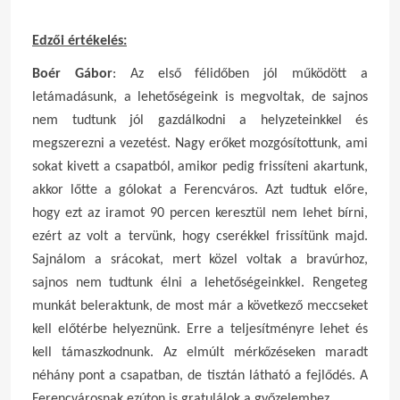
Edzői értékelés:
Boér Gábor
: Az első félidőben jól működött a
letámadásunk, a lehetőségeink is megvoltak, de sajnos
nem tudtunk jól gazdálkodni a helyzeteinkkel és
megszerezni a vezetést. Nagy erőket mozgósítottunk, ami
sokat kivett a csapatból, amikor pedig frissíteni akartunk,
akkor lőtte a gólokat a Ferencváros. Azt tudtuk előre,
hogy ezt az iramot 90 percen keresztül nem lehet bírni,
ezért az volt a tervünk, hogy cserékkel frissítünk majd.
Sajnálom a srácokat, mert közel voltak a bravúrhoz,
sajnos nem tudtunk élni a lehetőségeinkkel. Rengeteg
munkát beleraktunk, de most már a következő meccseket
kell előtérbe helyeznünk. Erre a teljesítményre lehet és
kell támaszkodnunk. Az elmúlt mérkőzéseken maradt
néhány pont a csapatban, de tisztán látható a fejlődés. A
Ferencvárosnak ezúton is gratulálok a győzelemhez.