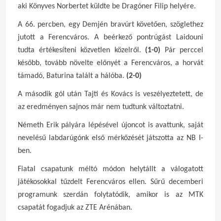
aki Könyves Norbertet küldte be Dragóner Filip helyére.
A 66. percben, egy Demjén bravúrt követően, szöglethez
jutott a Ferencváros. A beérkező pontrúgást Laidouni
tudta értékesíteni közvetlen közelről.
(1-0)
Pár perccel
később, tovább növelte előnyét a Ferencváros, a horvát
támadó, Baturina talált a hálóba.
(2-0)
A második gól után Tajti és Kovács is veszélyeztetett, de
az eredményen sajnos már nem tudtunk változtatni.
Németh Erik pályára lépésével újoncot is avattunk, saját
nevelésű labdarúgónk első mérkőzését játszotta az NB I-
ben.
Fiatal csapatunk méltó módon helytállt a válogatott
játékosokkal tűzdelt Ferencváros ellen. Sűrű decemberi
programunk szerdán folytatódik, amikor is az MTK
csapatát fogadjuk az ZTE Arénában.