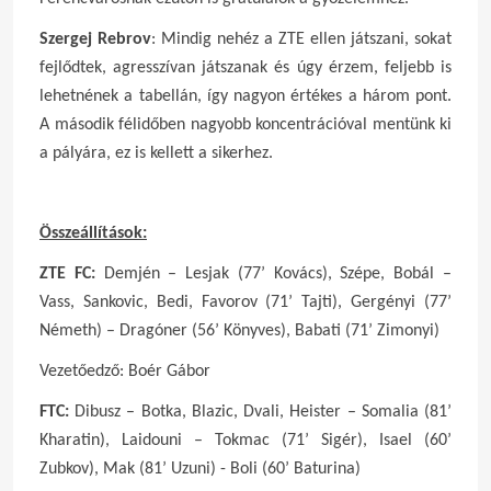
Szergej Rebrov
: Mindig nehéz a ZTE ellen játszani, sokat
fejlődtek, agresszívan játszanak és úgy érzem, feljebb is
lehetnének a tabellán, így nagyon értékes a három pont.
A második félidőben nagyobb koncentrációval mentünk ki
a pályára, ez is kellett a sikerhez.
Összeállítások:
ZTE FC:
Demjén – Lesjak (77’ Kovács), Szépe, Bobál –
Vass, Sankovic, Bedi, Favorov (71’ Tajti), Gergényi (77’
Németh) – Dragóner (56’ Könyves), Babati (71’ Zimonyi)
Vezetőedző: Boér Gábor
FTC:
Dibusz – Botka, Blazic, Dvali, Heister – Somalia (81’
Kharatin), Laidouni – Tokmac (71’ Sigér), Isael (60’
Zubkov), Mak (81’ Uzuni) - Boli (60’ Baturina)