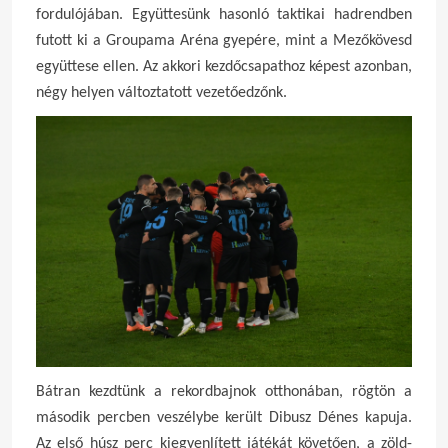
fordulójában. Együttesünk hasonló taktikai hadrendben
futott ki a Groupama Aréna gyepére, mint a Mezőkövesd
együttese ellen. Az akkori kezdőcsapathoz képest azonban,
négy helyen változtatott vezetőedzőnk.
Bátran kezdtünk a rekordbajnok otthonában, rögtön a
második percben veszélybe került Dibusz Dénes kapuja.
Az első húsz perc kiegyenlített játékát követően, a zöld-