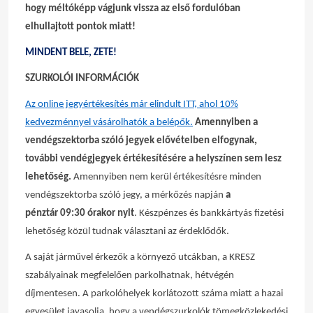
hogy méltóképp vágjunk vissza az első fordulóban
elhullajtott pontok miatt!
MINDENT BELE, ZETE!
SZURKOLÓI INFORMÁCIÓK
Az online jegyértékesítés már elindult ITT, ahol 10%
kedvezménnyel vásárolhatók a belépők.
Amennyiben a
vendégszektorba szóló jegyek elővételben elfogynak,
további vendégjegyek értékesítésére a helyszínen sem lesz
lehetőség.
Amennyiben nem kerül értékesítésre minden
vendégszektorba szóló jegy, a mérkőzés napján
a
pénztár
09:30 órakor nyit
. Készpénzes és bankkártyás fizetési
lehetőség közül tudnak választani az érdeklődők.
A saját járművel érkezők a környező utcákban, a KRESZ
szabályainak megfelelően parkolhatnak, hétvégén
díjmentesen. A parkolóhelyek korlátozott száma miatt a hazai
egyesület javasolja, hogy a vendégszurkolók tömegközlekedési