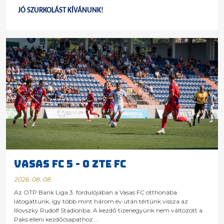
JÓ SZURKOLÁST KÍVÁNUNK!
VASAS FC 5 - 0 ZTE FC
2026. 08. 08.
Az OTP Bank Liga 3. fordulójában a Vasas FC otthonába
látogattunk, így több mint három év után tértünk vissza az
Illovszky Rudolf Stadionba. A kezdő tizenegyünk nem változott a
Paks elleni kezdőcsapathoz ...