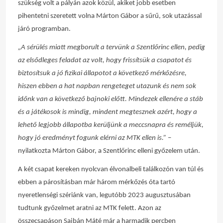
szükség volt a pályán azok közül, akiket jobb esetben
pihentetni szeretett volna Márton Gábor a sűrű, sok utazással
járó programban.
„A sérülés miatt megborult a tervünk a Szentlőrinc ellen, pedig
az elsődleges feladat az volt, hogy frissítsük a csapatot és
biztosítsuk a jó fizikai állapotot a következő mérkőzésre,
hiszen ebben a hat napban rengeteget utazunk és nem sok
időnk van a következő bajnoki előtt. Mindezek ellenére a stáb
és a játékosok is mindig, mindent megtesznek azért, hogy a
lehető legjobb állapotba kerüljünk a meccsnapra és reméljük,
hogy jó eredményt fogunk elérni az MTK ellen is.”
–
nyilatkozta Márton Gábor, a Szentlőrinc elleni győzelem után.
A két csapat kereken nyolcvan élvonalbeli találkozón van túl és
ebben a párosításban már három mérkőzés óta tartó
nyeretlenségi szériánk van, legutóbb 2023 augusztusában
tudtunk győzelmet aratni az MTK felett. Azon az
összecsapáson Sajbán Máté már a harmadik percben