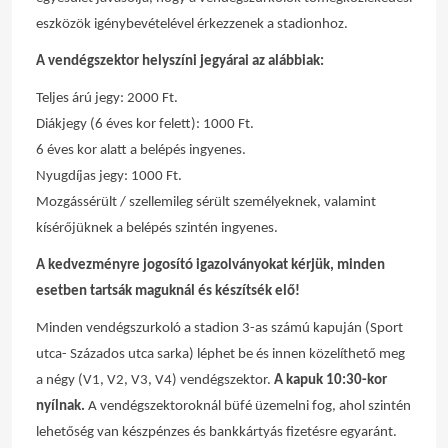
eszközök igénybevételével érkezzenek a stadionhoz.
A vendégszektor helyszíni jegyárai az alábbiak:
Teljes árú jegy: 2000 Ft.
Diákjegy (6 éves kor felett): 1000 Ft.
6 éves kor alatt a belépés ingyenes.
Nyugdíjas jegy: 1000 Ft.
Mozgássérült / szellemileg sérült személyeknek, valamint
kísérőjüknek a belépés szintén ingyenes.
A kedvezményre jogosító igazolványokat kérjük, minden
esetben tartsák maguknál és készítsék elő!
Minden vendégszurkoló a stadion 3-as számú kapuján (Sport
utca- Százados utca sarka) léphet be és innen közelíthető meg
a négy (V1, V2, V3, V4) vendégszektor.
A kapuk 10:30-kor
nyílnak.
A vendégszektoroknál büfé üzemelni fog, ahol szintén
lehetőség van készpénzes és bankkártyás fizetésre egyaránt.