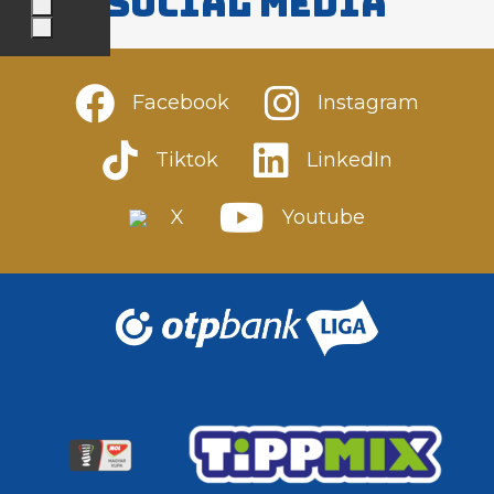
Social media
Facebook
Instagram
Tiktok
LinkedIn
X
Youtube