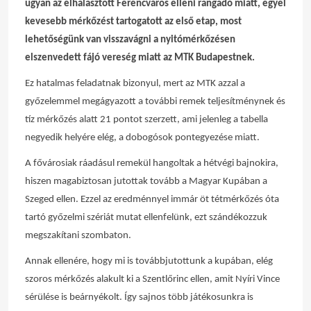
ugyan az elhalasztott Ferencváros elleni rangadó miatt, egyel
kevesebb mérkőzést tartogatott az első etap, most
lehetőségünk van visszavágni a nyitómérkőzésen
elszenvedett fájó vereség miatt az MTK Budapestnek.
Ez hatalmas feladatnak bizonyul, mert az MTK azzal a
győzelemmel megágyazott a további remek teljesítménynek és
tíz mérkőzés alatt 21 pontot szerzett, ami jelenleg a tabella
negyedik helyére elég, a dobogósok pontegyezése miatt.
A fővárosiak ráadásul remekül hangoltak a hétvégi bajnokira,
hiszen magabiztosan jutottak tovább a Magyar Kupában a
Szeged ellen. Ezzel az eredménnyel immár öt tétmérkőzés óta
tartó győzelmi szériát mutat ellenfelünk, ezt szándékozzuk
megszakítani szombaton.
Annak ellenére, hogy mi is továbbjutottunk a kupában, elég
szoros mérkőzés alakult ki a Szentlőrinc ellen, amit Nyíri Vince
sérülése is beárnyékolt. Így sajnos több játékosunkra is