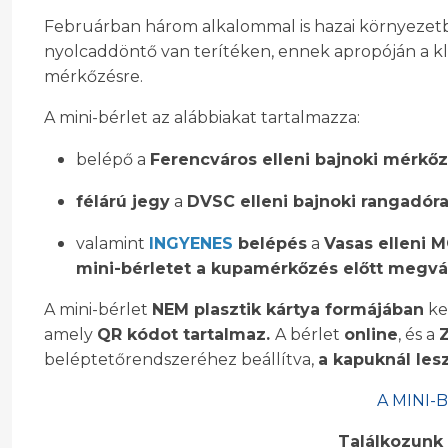
Februárban három alkalommal is hazai környezetb
nyolcaddöntő van terítéken, ennek apropóján a 
mérkőzésre.
A mini-bérlet az alábbiakat tartalmazza:
belépő a
Ferencváros elleni bajnoki mérkő
félárú jegy
a
DVSC elleni bajnoki rangadóra
valamint
INGYENES
belépés
a
Vasas elleni 
mini-bérletet a kupamérkőzés előtt megvá
A mini-bérlet
NEM
plasztik kártya formájában
ker
amely
QR kódot tartalmaz.
A bérlet
online
, és a
beléptetőrendszeréhez beállítva,
a kapuknál les
A MINI-
Találkozunk