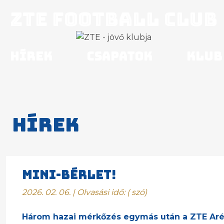
ZTE Football Club
Hírek
Csapatok
Klub
Hírek
MINI-BÉRLET!
2026. 02. 06. | Olvasási idő:
(
szó)
Három hazai mérkőzés egymás után a ZTE Ar