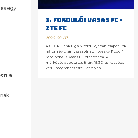
 és egy
3. FORDULÓ: VASAS FC -
ZTE FC
2026. 08. 07.
Az OTP Bank Liga 3. fordulójában csapatunk
három év után visszatér az Illovszky Rudolf
Stadionba, a Vasas FC otthonába. A
mérkőzés augusztus 8-án, 15:30-as kezdéssel
kerül megrendezésre. Két olyan
en a
nak,