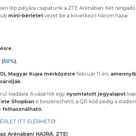
en lép pályára csapatunk a ZTE Arénában. Két rangadó
klub
mini-bérletet
vezet be a következő három hazai
zésre
,
 (
50%
)
,
MOL Magyar Kupa mérkőzésre
február 11-én,
amennyib
sárolják
.
ül kiadásra. A vásárlók egy
nyomtatott jegyalapot
kap
Zete Shopban
is beszerezhető, a QR kód pedig a stadion
z felhasználható.
BÉRLET ITT ELÉRHETŐ!
 az Arénában! HAJRÁ, ZTE!