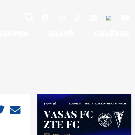
Jegyek
Sajtó
Galéria