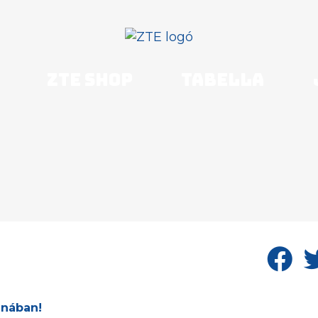
ZTE shop
Tabella
énában!