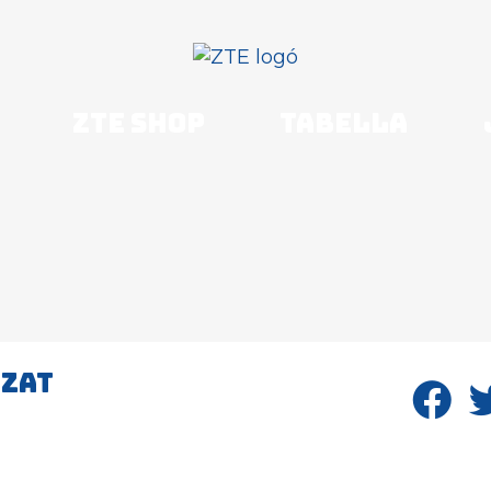
ZTE shop
Tabella
OZAT