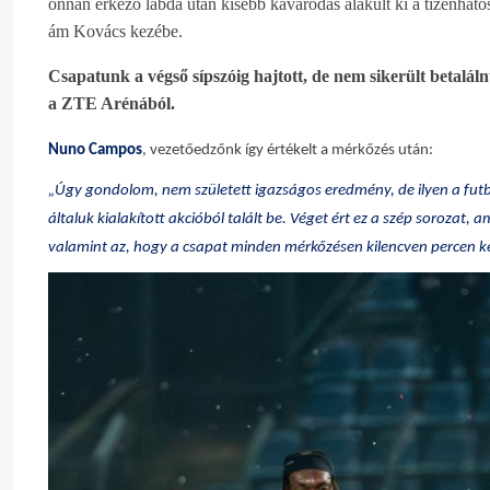
onnan érkező labda után kisebb kavarodás alakult ki a tizenhat
ám Kovács kezébe.
Csapatunk a végső sípszóig hajtott, de nem sikerült betalá
a ZTE Arénából.
Nuno Campos
, vezetőedzőnk így értékelt a mérkőzés után:
„Úgy gondolom, nem született igazságos eredmény, de ilyen a futba
általuk kialakított akcióból talált be. Véget ért ez a szép soroza
valamint az, hogy a csapat minden mérkőzésen kilencven percen ke