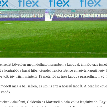
lenséget követően megindulhatott szemben a kapuval, ám Kovács ismét
ett a kontrából a hazai hiba: Gundel-Takács Bence elhagyta kapuját egy 
ba tolt, így Tijani mintegy 19 méterről az üres kapuba passzolhatott.
(0–
modott meg a bal szélen, és utol is érte a hosszú labdát. A beadást köv
a védők.
teket kialakítani, Calderón és Maxsuell oldala volt a legaktívabb. Egy