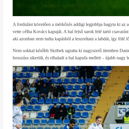
A fordulást követően a mérkőzés addigi legjobbja hagyta ki az 
vette célba Kovács kapuját. A bal felső sarok felé tartó csavarás
aki azonban nem tudta kapásból a leszorítani a labdát, így fölé lő
Nem sokkal később Skribek ugratta ki nagyszerű ütemben Daniel
hosszúra sikerült, és elhaladt a bal kapufa mellett – újabb nagy 