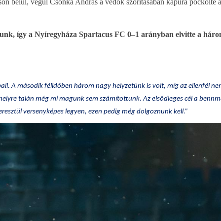
oson belül, végül Csonka András a védők szorításában kapura pöckölte a
lnunk, így a Nyíregyháza Spartacus FC 0–1 arányban elvitte a hár
ll. A második félidőben három nagy helyzetünk is volt, míg az ellenfél n
t, amelyre talán még mi magunk sem számítottunk. Az elsődleges cél a benn
resztül versenyképes legyen, ezen pedig még dolgoznunk kell.”