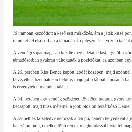
Jó iramban kezdődött a késő esti mérkőzés, ám a játék kissé pont
mindkét fél elsősorban a támadások építésére és a vezető találat
A vendégcsapat magasan kezdte meg a letámadást, így többször i
támadósorban gyakran váltogatták a pozíciókat, ez azonban egy
A 26. percben Kiss Bence kapott labdát középen, majd azonnal Ma
bevezette a tizenhatoson belülre, majd jobb lábbal laposan a bal 
is érvénytelen maradt a találat.
A 34. percben egy vendég szögletet követően tudtunk gyors kontr
becsapott, majd húsz méternél a jobb oldalon felzárkózó Daniel L
A szünethez közeledve nemcsak a tempó, hanem helyenként a játé
hajszálon múlt, emellett több remek megindulással hívta fel mag