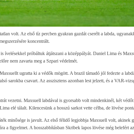
atlan volt. Az első tíz percben gyakran gazdát cserélt a labda, ugyanak
 megszerzésére koncentrált.
s ívelésekkel próbáltuk átjátszani a középpályát. Daniel Lima és Maxsu
előre nem zavarta meg a Szpari védelmét.
xsuellt ugratta ki a védők mögött. A brazil támadó jól fedezte a labdá
alsó sarokba csavart. Az asszisztens azonban lest jelzett, és a VAR-vizs
át vezetni. Maxsuell labdával is gyorsabb volt mindenkinél, két védőt 
ima elé tálalt. Kilencesünk a hosszú sarkot vette célba, de lövése ponta
k minősége is javult. Az első félidő legjobbja Maxsuell volt, akinek g
ára a figyelmet. A hosszabbításban Skribek lapos lövése még belefért a