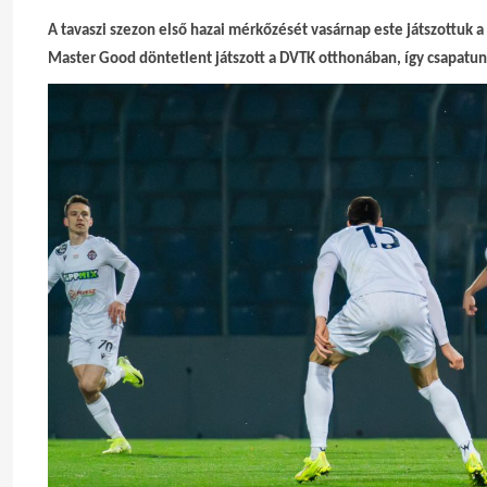
A tavaszi szezon első hazai mérkőzését vasárnap este játszottuk 
Master Good döntetlent játszott a DVTK otthonában, így csapatunk 