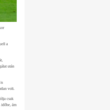
kor
ell a
t,
gálat után
is
tlan volt.
ólja csak
z időbe, ám