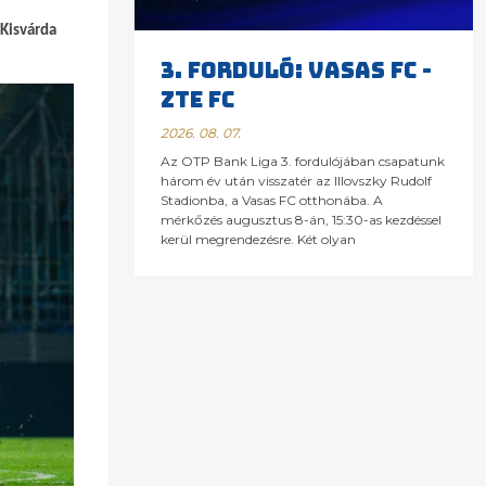
 Kisvárda
3. FORDULÓ: VASAS FC -
ZTE FC
2026. 08. 07.
Az OTP Bank Liga 3. fordulójában csapatunk
három év után visszatér az Illovszky Rudolf
Stadionba, a Vasas FC otthonába. A
mérkőzés augusztus 8-án, 15:30-as kezdéssel
kerül megrendezésre. Két olyan