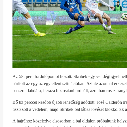
Az 58. perc fordulópontot hozott. Skribek egy vendégfigyelmet
hárított az egy az egy elleni szituációban. Szinte azonnal érkez
passzolt labdára, Peraza biztosítani próbált, azonban rossz irány
Bő tíz perccel később újabb lehetőség adódott: José Calderón ira
tisztázott a védelem, majd Skribek bal lábas lövését blokkolták 
A hajrához közeledve elsősorban a bal oldalon próbáltunk helyze