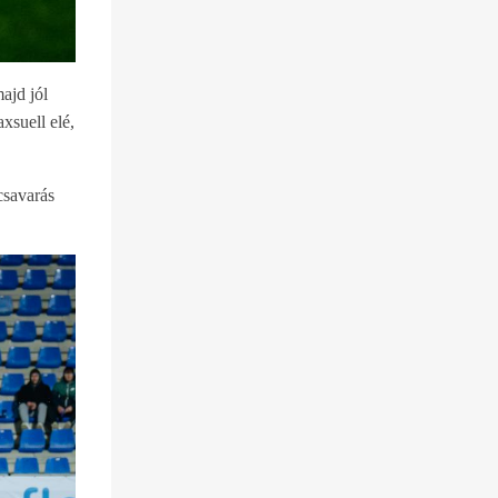
ajd jól
xsuell elé,
csavarás