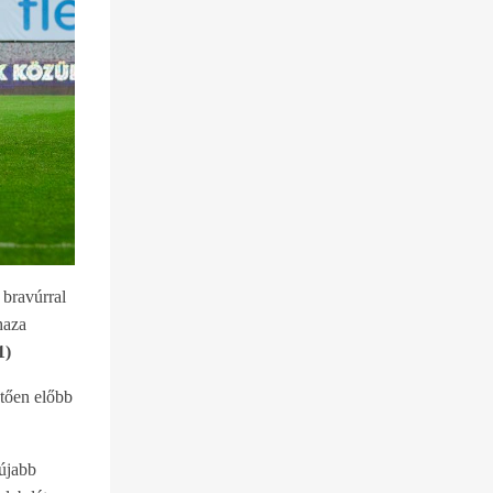
 bravúrral
haza
1)
etően előbb
 újabb