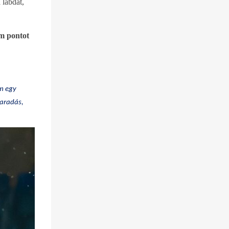
 labdát,
om pontot
em egy
maradás,