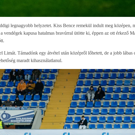
addigi legnagyobb helyzetet. Kiss Bence remekül indult meg középen, m
t a vendégek kapusa hatalmas bravúrral ütötte ki, éppen az ott érkező Ma
tt.
 Limát. Támadónk egy átvétel után középről lőhetett, de a jobb lábas 
lehetőség maradt kihasználatlanul.