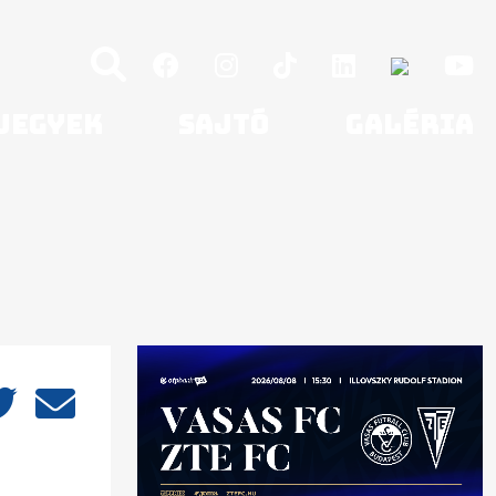
Jegyek
Sajtó
Galéria