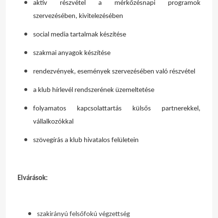
aktív részvétel a mérkőzésnapi programok
szervezésében, kivitelezésében
social media tartalmak készítése
szakmai anyagok készítése
rendezvények, események szervezésében való részvétel
a klub hírlevél rendszerének üzemeltetése
folyamatos kapcsolattartás külsős partnerekkel,
vállalkozókkal
szövegírás a klub hivatalos felületein
Elvárások:
szakirányú felsőfokú végzettség