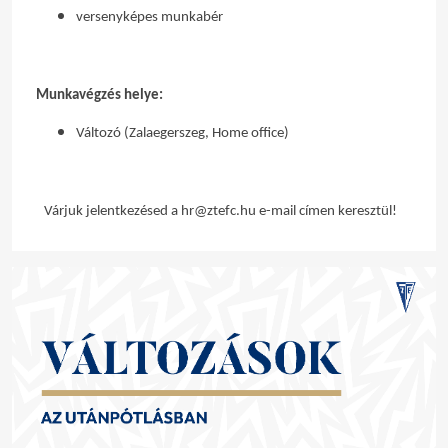
versenyk
é
pes munkab
é
r
Munkavégzés helye:
Változó (Zalaegerszeg, Home office)
Várjuk jelentkezésed a hr@ztefc.hu e-mail címen keresztül!