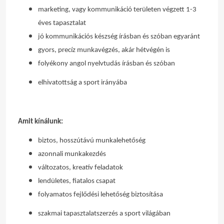
marketing, vagy kommunikáció területen végzett 1-3
éves tapasztalat
jó kommunikációs készség írásban és szóban egyaránt
gyors, precíz munkavégzés, akár hétvégén is
foly
é
kony angol nyelvtudás írásban
é
s sz
ó
ban
elhivatottság a sport irányába
Amit kínálunk:
biztos, hosszútávú munkalehetőség
azonnali munkakezdés
változatos, kreatív feladatok
lendületes, fiatalos csapat
folyamatos fejlőd
é
si lehetős
é
g biztosítása
szakmai tapasztalatszerz
é
s a sport világában