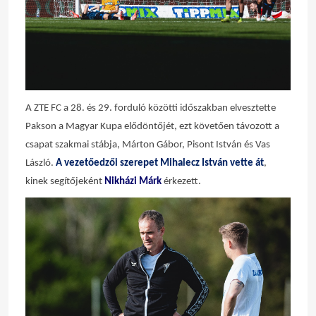
A ZTE FC a 28. és 29. forduló közötti időszakban elvesztette
Pakson a Magyar Kupa elődöntőjét, ezt követően távozott a
csapat szakmai stábja, Márton Gábor, Pisont István és Vas
László.
A vezetőedzői szerepet Mihalecz István vette át
,
kinek segítőjeként
Nikházi Márk
érkezett.