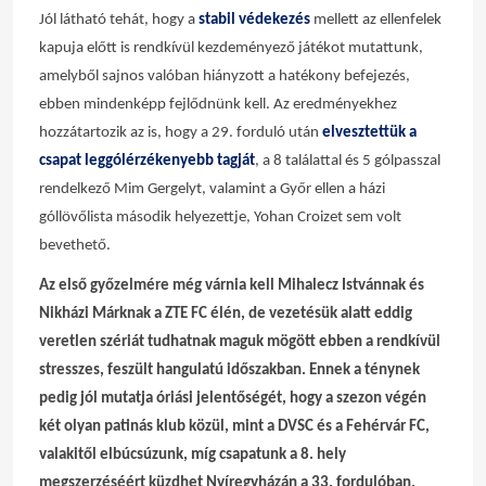
Jól látható tehát, hogy a
stabil védekezés
mellett az ellenfelek
kapuja előtt is rendkívül kezdeményező játékot mutattunk,
amelyből sajnos valóban hiányzott a hatékony befejezés,
ebben mindenképp fejlődnünk kell. Az eredményekhez
hozzátartozik az is, hogy a 29. forduló után
elvesztettük a
csapat leggólérzékenyebb tagját
, a 8 találattal és 5 gólpasszal
rendelkező Mim Gergelyt, valamint a Győr ellen a házi
góllövőlista második helyezettje, Yohan Croizet sem volt
bevethető.
Az első győzelmére még várnia kell Mihalecz Istvánnak és
Nikházi Márknak a ZTE FC élén, de vezetésük alatt eddig
veretlen szériát tudhatnak maguk mögött ebben a rendkívül
stresszes, feszült hangulatú időszakban. Ennek a ténynek
pedig jól mutatja óriási jelentőségét, hogy a szezon végén
két olyan patinás klub közül, mint a DVSC és a Fehérvár FC,
valakitől elbúcsúzunk, míg csapatunk a 8. hely
megszerzéséért küzdhet Nyíregyházán a 33. fordulóban.