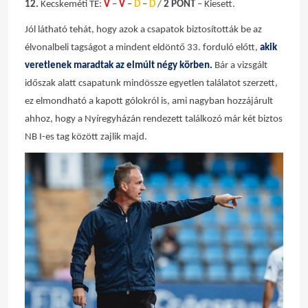
12.
Kecskeméti TE:
V
–
V
–
D
–
D
/
2 PONT
– Kiesett.
Jól látható tehát, hogy azok a csapatok biztosították be az
élvonalbeli tagságot a mindent eldöntő 33. forduló előtt,
akik
veretlenek maradtak az elmúlt négy körben.
Bár a vizsgált
időszak alatt csapatunk mindössze egyetlen találatot szerzett,
ez elmondható a kapott gólokról is, ami nagyban hozzájárult
ahhoz, hogy a Nyíregyházán rendezett találkozó már két biztos
NB I-es tag között zajlik majd.