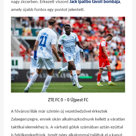
nagy ziccerben. Érkezett viszont
Jack Ipalibo távoli bombája
,
amely újabb fontos egy pontot jelentett.
ZTE FC 0 – 0 Újpest FC
A fővárosi lilák már szintén új vezetőedzővel érkeztek
Zalaegerszegre, ennek okán alkalmazkodnunk kellett a váratlan
taktikai elemekhez is. A várható gólok számában aztán ezúttal
is felülkerekedtünk, ismét négy alkalommal találtuk el a kaput,