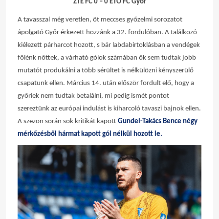
ZTE FC 0 – 0 ETO FC Győr
A tavasszal még veretlen, öt meccses győzelmi sorozatot
ápolgató Győr érkezett hozzánk a 32. fordulóban. A találkozó
kiélezett párharcot hozott, s bár labdabirtoklásban a vendégek
fölénk nőttek, a várható gólok számában ők sem tudtak jobb
mutatót produkálni a több sérültet is nélkülözni kényszerülő
csapatunk ellen. Március 14. után először fordult elő, hogy a
győriek nem tudtak betalálni, mi pedig ismét pontot
szereztünk az európai indulást is kiharcoló tavaszi bajnok ellen.
A szezon során sok kritikát kapott
Gundel-Takács Bence négy
mérkőzésből hármat kapott gól nélkül hozott le.