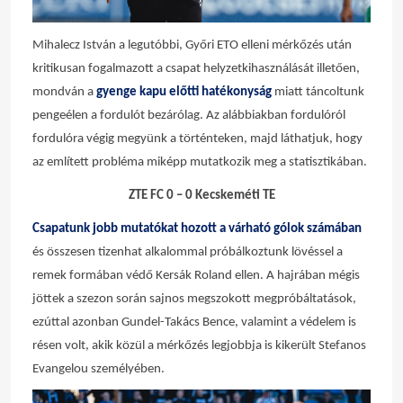
Mihalecz István a legutóbbi, Győri ETO elleni mérkőzés után
kritikusan fogalmazott a csapat helyzetkihasználását illetően,
mondván a
gyenge kapu előtti hatékonyság
miatt táncoltunk
pengeélen a fordulót bezárólag. Az alábbiakban fordulóról
fordulóra végig megyünk a történteken, majd láthatjuk, hogy
az említett probléma miképp mutatkozik meg a statisztikában.
ZTE FC 0 – 0 Kecskeméti TE
Csapatunk jobb mutatókat hozott a várható gólok számában
és összesen tizenhat alkalommal próbálkoztunk lövéssel a
remek formában védő Kersák Roland ellen. A hajrában mégis
jöttek a szezon során sajnos megszokott megpróbáltatások,
ezúttal azonban Gundel-Takács Bence, valamint a védelem is
résen volt, akik közül a mérkőzés legjobbja is kikerült Stefanos
Evangelou személyében.