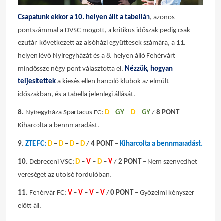
Csapatunk ekkor a 10. helyen állt a tabellán
, azonos
pontszámmal a DVSC mögött, a kritikus időszak pedig csak
ezután következett az alsóházi együttesek számára, a 11.
helyen lévő Nyíregyházát és a 8. helyen álló Fehérvárt
mindössze négy pont választotta el.
Nézzük, hogyan
teljesítettek
a kiesés ellen harcoló klubok az elmúlt
időszakban, és a tabella jelenlegi állását.
8.
Nyíregyháza Spartacus FC:
D
–
GY
–
D
–
GY
/
8 PONT
–
Kiharcolta a bennmaradást.
9.
ZTE FC:
D
–
D
–
D
–
D
/
4 PONT
–
Kiharcolta a bennmaradást.
10.
Debreceni VSC:
D
–
V
–
D
–
V
/
2 PONT
– Nem szenvedhet
vereséget az utolsó fordulóban.
11.
Fehérvár FC:
V
–
V
–
V
–
V
/
0 PONT
– Győzelmi kényszer
előtt áll.