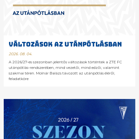
VÁLTOZÁSOK AZ UTÁNPÓTLÁSBAN
2026. 08. 04.
A 2026/27-es szezonban jelentős változások történtek a ZTE FC
utánpótlás-rendszerében, mind vezetői, mind edzői, valamint
szakmai téren. Molnár Balázs távozott az utánpótlás éléről,
feladatköre