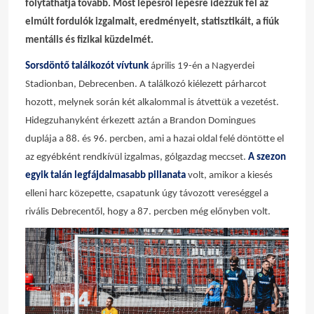
folytathatja tovább. Most lépésről lépésre idézzük fel az
elmúlt fordulók izgalmait, eredményeit, statisztikáit, a fiúk
mentális és fizikai küzdelmét.
Sorsdöntő találkozót vívtunk
április 19-én a Nagyerdei
Stadionban, Debrecenben. A találkozó kiélezett párharcot
hozott, melynek során két alkalommal is átvettük a vezetést.
Hidegzuhanyként érkezett aztán a Brandon Domingues
duplája a 88. és 96. percben, ami a hazai oldal felé döntötte el
az egyébként rendkívül izgalmas, gólgazdag meccset.
A szezon
egyik talán legfájdalmasabb pillanata
volt, amikor a kiesés
elleni harc közepette, csapatunk úgy távozott vereséggel a
rivális Debrecentől, hogy a 87. percben még előnyben volt.