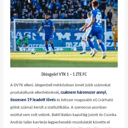
Diósgyőri VTK 1 – 1 ZTE FC
A DVTK elleni, idegenbeli mérkőzésen ismét jobb számokat
produkáltunk ellenfelünknél
, csaknem háromszor annyi,
összesen 19 leadott lövés
és kétszer magasabb xG (várható
gólok száma) került a statisztikába. A szerencse azonban
ezúttal sem volt velünk, Bakti Balázs kapufáig jutott és Csonka
András talán karrierje legpechesebb mozdulatát követte el