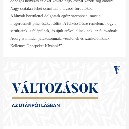
dobogós helyezés az őket követő négy csapat között fog eldőlni.
Nagy csatákra lehet számítani a tavaszi fordulókban.
A lányok becsülettel dolgoztak egész szezonban, most a
megérdemelt pihenésüket töltik. A felkészülésre remélem, hogy a
sérültjeink is felépülnek, és újult erővel állnak neki az új évadnak.
Addig is minden játékosomnak, vezetőnek és szurkolóinknak
Kellemes Ünnepeket Kívánok!”