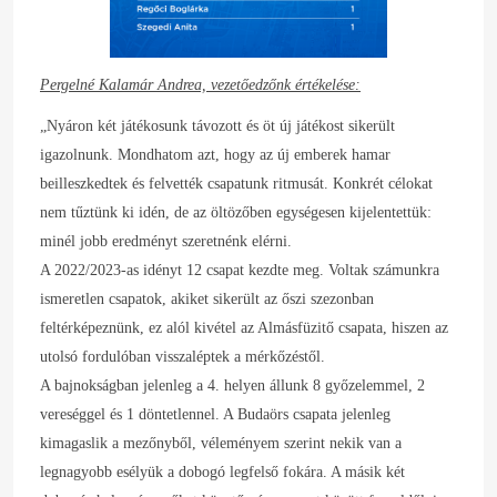
Pergelné Kalamár Andrea, vezetőedzőnk értékelése:
„Nyáron két játékosunk távozott és öt új játékost sikerült
igazolnunk. Mondhatom azt, hogy az új emberek hamar
beilleszkedtek és felvették csapatunk ritmusát. Konkrét célokat
nem tűztünk ki idén, de az öltözőben egységesen kijelentettük:
minél jobb eredményt szeretnénk elérni.
A 2022/2023-as idényt 12 csapat kezdte meg. Voltak számunkra
ismeretlen csapatok, akiket sikerült az őszi szezonban
feltérképeznünk, ez alól kivétel az Almásfüzitő csapata, hiszen az
utolsó fordulóban visszaléptek a mérkőzéstől.
A bajnokságban jelenleg a 4. helyen állunk 8 győzelemmel, 2
vereséggel és 1 döntetlennel. A Budaörs csapata jelenleg
kimagaslik a mezőnyből, véleményem szerint nekik van a
legnagyobb esélyük a dobogó legfelső fokára. A másik két