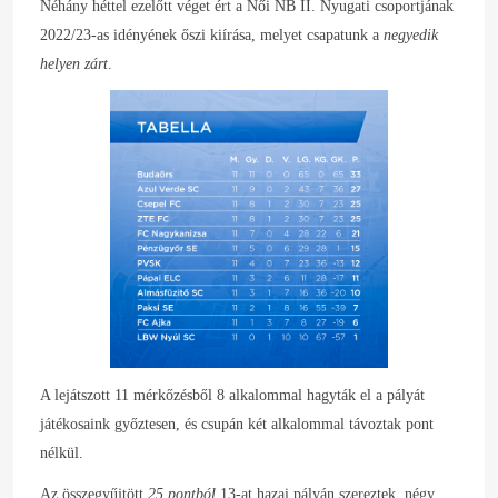
Néhány héttel ezelőtt véget ért a Női NB II. Nyugati csoportjának
2022/23-as idényének őszi kiírása, melyet csapatunk a
negyedik
helyen zárt
.
A lejátszott 11 mérkőzésből 8 alkalommal hagyták el a pályát
játékosaink győztesen, és csupán két alkalommal távoztak pont
nélkül.
Az összegyűjtött
25 pontból
13-at hazai pályán szereztek, négy