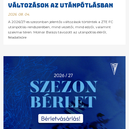
VÁLTOZÁSOK AZ UTÁNPÓTLÁSBAN
2026. 08. 04.
A 2026/27-es szezonban jelentős változások történtek a ZTE FC
utánpótlás-rendszerében, mind vezetői, mind edzői, valamint
szakmai téren. Molnár Balázs távozott az utánpótlás éléről,
feladatköre