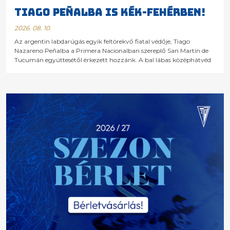
Tiago Peñalba is kék-fehérben!
2026. 08. 10.
Az argentin labdarúgás egyik feltörekvő fiatal védője, Tiago
Nazareno Peñalba a Primera Nacionalban szereplő San Martín de
Tucumán együttesétől érkezett hozzánk. A bal lábas középhátvéd