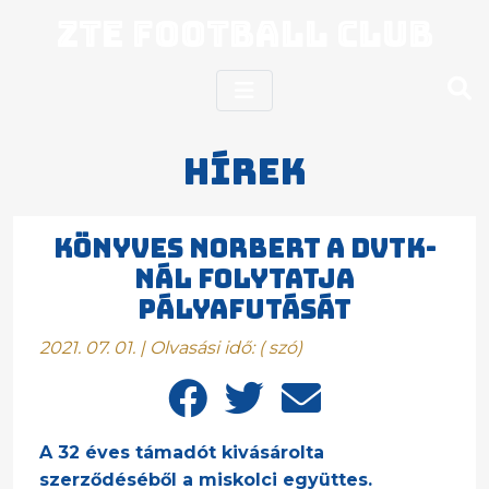
ZTE Football Club
Hírek
Könyves Norbert a DVTK-
nál folytatja
pályafutását
2021. 07. 01. | Olvasási idő:
(
szó)
A 32 éves támadót kivásárolta
szerződéséből a miskolci együttes.