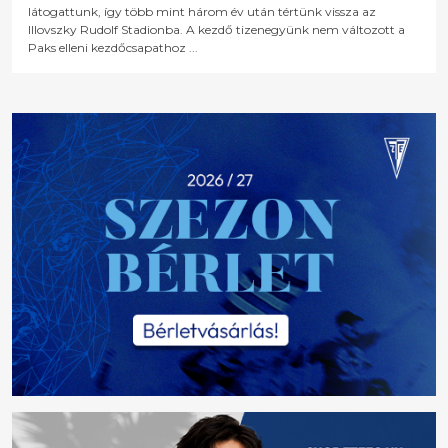
látogattunk, így több mint három év után tértünk vissza az
Illovszky Rudolf Stadionba. A kezdő tizenegyünk nem változott a
Paks elleni kezdőcsapathoz ...