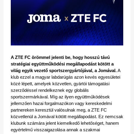
A ZTE FC örömmel jelenti be, hogy hosszú távú 
stratégiai együttműködési megállapodást kötött a 
világ egyik vezető sportszergyártójával, a Jomával.
 A 
klub ezzel a magyar labdarúgás azon kevés egyesületei 
közé lépett, amelyek közvetlen, gyártói támogatási 
szerződéssel rendelkeznek egy globális 
sportszermárkával. Míg az ilyen együttműködések 
jellemzően hazai forgalmazókon vagy kereskedelmi 
partnereken keresztül valósulnak meg, a ZTE FC 
közvetlenül a Jomával kötött megállapodást. Ez nemcsak 
klubunk számára jelent kiemelkedő lehetőséget, hanem 
egyértelmű visszaigazolása annak a szakmai 