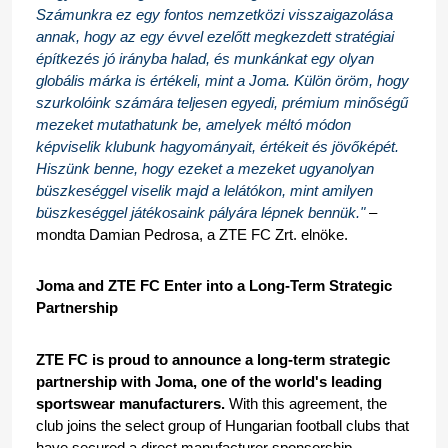
Számunkra ez egy fontos nemzetközi visszaigazolása 
annak, hogy az egy évvel ezelőtt megkezdett stratégiai 
építkezés jó irányba halad, és munkánkat egy olyan 
globális márka is értékeli, mint a Joma. Külön öröm, hogy 
szurkolóink számára teljesen egyedi, prémium minőségű 
mezeket mutathatunk be, amelyek méltó módon 
képviselik klubunk hagyományait, értékeit és jövőképét. 
Hiszünk benne, hogy ezeket a mezeket ugyanolyan 
büszkeséggel viselik majd a lelátókon, mint amilyen 
büszkeséggel játékosaink pályára lépnek bennük." 
– 
mondta Damian Pedrosa, a ZTE FC Zrt. elnöke.
Joma and ZTE FC Enter into a Long-Term Strategic 
Partnership
ZTE FC is proud to announce a long-term strategic 
partnership with Joma, one of the world's leading 
sportswear manufacturers.
 With this agreement, the 
club joins the select group of Hungarian football clubs that 
have secured a direct manufacturer sponsorship 