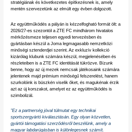
stratégiának és következetes építkezésnek is, amely 
mentén szervezetünk az elmúlt egy évben dolgozott.
Az együttműködés a pályán is kézzelfogható formát ölt: a 
2026/27-es szezontól a ZTE FC mindhárom hivatalos 
mérkőzésmeze teljesen egyedi tervezésben és 
gyártásban készül a Joma legmagasabb nemzetközi 
minőségi sztenderdjei szerint. Az exkluzív kollekció 
kizárólag klubunk számára készül, megjelenésében és 
részleteiben is a ZTE FC identitását tükrözve. Bízunk 
benne, hogy az új mezek nemcsak játékosaink számára 
jelentenek majd prémium minőségű felszerelést, hanem 
szurkolóink is büszkén viselik őket, és magukénak érzik 
azt az új korszakot, amelyet ez az együttműködés is 
szimbolizál.
"Ez a partnerség jóval túlmutat egy technikai 
sportszergyártó kiválasztásán. Egy olyan közvetlen, 
gyártói támogatási szerződésről beszélünk, amely a 
magyar labdarúgásban is különlegesnek számít. 