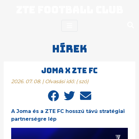
ZTE Football Club
Hírek
Joma x ZTE FC
2026. 07. 08. | Olvasási idő:
(
szó)
A Joma és a ZTE FC hosszú távú stratégiai
partnerségre lép