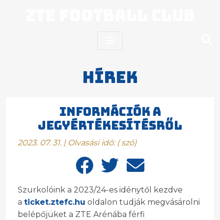
ZTE Football Club
Hírek
Információk a
jegyértékesítésről
2023. 07. 31. | Olvasási idő:
(
szó)
Szurkolóink a 2023/24-es idénytől kezdve
a
ticket.ztefc.hu
oldalon tudják megvásárolni
belépőjüket a ZTE Arénába férfi