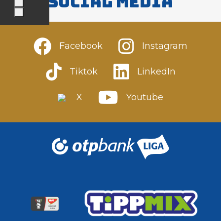
Social media
Facebook
Instagram
Tiktok
LinkedIn
X
Youtube