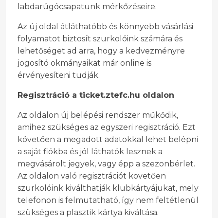
labdarúgócsapatunk mérkőzéseire.
Az új oldal átláthatóbb és könnyebb vásárlási
folyamatot biztosít szurkolóink számára és
lehetőséget ad arra, hogy a kedvezményre
jogosító okmányaikat már online is
érvényesíteni tudják.
Regisztráció a ticket.ztefc.hu oldalon
Az oldalon új belépési rendszer műkődik,
amihez szükséges az egyszeri regisztráció. Ezt
követően a megadott adatokkal lehet belépni
a saját fiókba és jól láthatók lesznek a
megvásárolt jegyek, vagy épp a szezonbérlet.
Az oldalon való regisztrációt követően
szurkolóink kiválthatják klubkártyájukat, mely
telefonon is felmutatható, így nem feltétlenül
szükséges a plasztik kártya kiváltása.