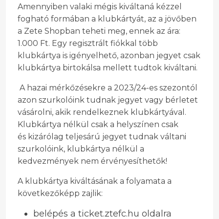
Amennyiben valaki mégis kiváltaná kézzel
fogható formában a klubkártyát, az a jövőben
a Zete Shopban teheti meg, ennek az ára:
1.000 Ft. Egy regisztrált fiókkal több
klubkártya is igényelhető, azonban jegyet csak
klubkártya birtokálsa mellett tudtok kiváltani.
A hazai mérkőzésekre a 2023/24-es szezontól
azon szurkolóink tudnak jegyet vagy bérletet
vásárolni, akik rendelkeznek klubkártyával.
Klubkártya nélkül csak a helyszínen csak
és kizárólag teljesárú jegyet tudnak váltani
szurkolóink, klubkártya nélkül a
kedvezmények nem érvényesíthetők!
A klubkártya kiváltásának a folyamata a
következőképp zajlik:
belépés a ticket.ztefc.hu oldalra