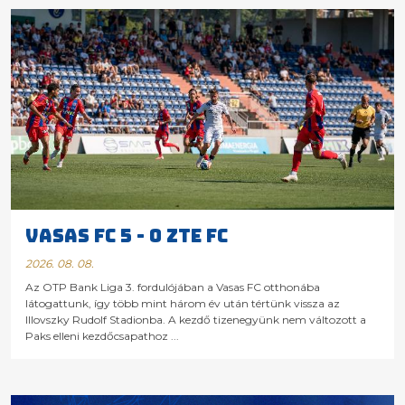
VASAS FC 5 - 0 ZTE FC
2026. 08. 08.
Az OTP Bank Liga 3. fordulójában a Vasas FC otthonába
látogattunk, így több mint három év után tértünk vissza az
Illovszky Rudolf Stadionba. A kezdő tizenegyünk nem változott a
Paks elleni kezdőcsapathoz ...