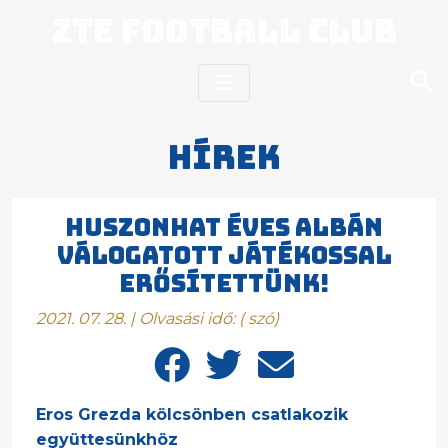
ZTE Football Club
Hírek
Huszonhat éves albán
válogatott játékossal
erősítettünk!
2021. 07. 28. | Olvasási idő:
(
szó)
Eros Grezda kölcsönben csatlakozik
együttesünkhöz