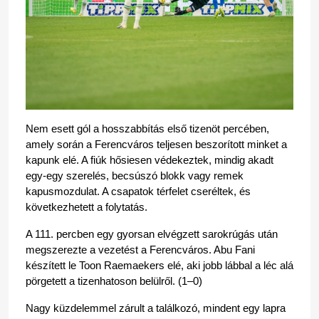
Nem esett gól a hosszabbítás első tizenöt percében, 
amely során a Ferencváros teljesen beszorított minket a 
kapunk elé. A fiúk hősiesen védekeztek, mindig akadt 
egy-egy szerelés, becsúszó blokk vagy remek 
kapusmozdulat. A csapatok térfelet cseréltek, és 
következhetett a folytatás.
A 111. percben egy gyorsan elvégzett sarokrúgás után 
megszerezte a vezetést a Ferencváros. Abu Fani 
készített le Toon Raemaekers elé, aki jobb lábbal a léc alá 
pörgetett a tizenhatoson belülről. (1–0)
Nagy küzdelemmel zárult a találkozó, mindent egy lapra 