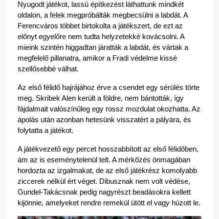
Nyugodt játékot, lassú építkezést láthattunk mindkét 
oldalon, a felek megpróbálták megbecsülni a labdát. A 
Ferencváros többet birtokolta a játékszert, de ezt az 
előnyt egyelőre nem tudta helyzetekké kovácsolni. A 
mieink szintén higgadtan járatták a labdát, és vártak a 
megfelelő pillanatra, amikor a Fradi védelme kissé 
szellősebbé válhat.
Az első félidő hajrájához érve a csendet egy sérülés törte 
meg. Skribek Alen került a földre, nem bántották, így 
fájdalmait valószínűleg egy rossz mozdulat okozhatta. Az 
ápolás után azonban hetesünk visszatért a pályára, és 
folytatta a játékot.
A játékvezető egy percet hosszabbított az első félidőben, 
ám az is eseménytelenül telt. A mérkőzés önmagában 
hordozta az izgalmakat, de az első játékrész komolyabb 
ziccerek nélkül ért véget. Dibusznak nem volt védése, 
Gundel-Takácsnak pedig nagyrészt beadásokra kellett 
kijönnie, amelyeket rendre remekül ütött el vagy húzott le.