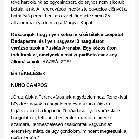
téve harcoltunk az egyenlítésért, de sajnos nem sikerült 
betalálnunk. A Ferencváros megőrizte egygólos előnyét a 
hátralévő percekben, és ezzel története során 25. 
alkalommal nyerte meg a Magyar Kupát.
Köszönjük, hogy ilyen sokan elkísértétek a csapatot 
Budapestre, és ilyen nagyszerű hangulatot 
varázsoltatok a Puskás Arénába. Egy közös úton 
indultunk el, amelynek a mai kupadöntő csak egy 
állomása volt. HAJRÁ, ZTE!
ÉRTÉKELÉSEK
NUNO CAMPOS
„Gratulálok a Ferencvárosnak a győzelemhez. Rendkívül 
büszke vagyok a csapatomra és a szurkolóinkra. 
Lejátszani ezt a kupadöntőt, ráadásul ilyen varázslatos 
hangulatban, felejthetetlen emlék marad mindenki 
számára. Természetesen csalódottak vagyunk az 
eredmény miatt, de úgy gondolom, mindent megtettünk a 
győzelemért.”