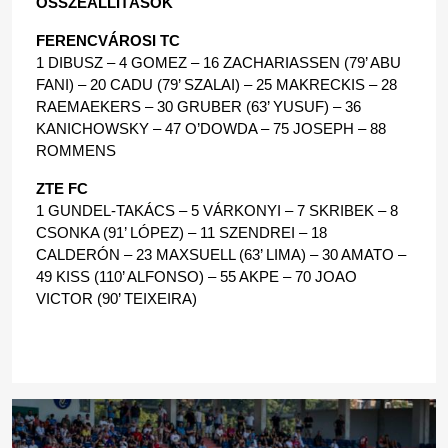
ÖSSZEÁLLÍTÁSOK
FERENCVÁROSI TC
1 DIBUSZ – 4 GOMEZ – 16 ZACHARIASSEN (79’ ABU 
FANI) – 20 CADU (79’ SZALAI) – 25 MAKRECKIS – 28 
RAEMAEKERS – 30 GRUBER (63’ YUSUF) – 36 
KANICHOWSKY – 47 O’DOWDA – 75 JOSEPH – 88 
ROMMENS
ZTE FC
1 GUNDEL-TAKÁCS – 5 VÁRKONYI – 7 SKRIBEK – 8 
CSONKA (91’ LÓPEZ) – 11 SZENDREI – 18 
CALDERÓN – 23 MAXSUELL (63’ LIMA) – 30 AMATO – 
49 KISS (110’ ALFONSO) – 55 AKPE – 70 JOAO 
VICTOR (90’ TEIXEIRA)