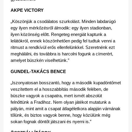
AKPE VICTORY
„Köszönjük a csodálatos szurkolást. Minden labdarúgó 
egy ilyen mérkőzésről álmodik: egy ilyen stadionban, 
ilyen közönség előtt. Rengeteg energiát kaptunk a 
lelátókról, ennek köszönhetően pedig fel tudtuk venni a 
ritmust a rendkívül erős ellenfelünkkel. Szeretnénk ezt 
meghálálni, és továbbra is harcolni fogunk a címerért, 
amelyet büszkén viselhetünk.”
GUNDEL-TAKÁCS BENCE
„Iszonyatosan bosszantó, hogy a második kupadöntőmet 
veszítettem el a hosszabbítás második felében, de 
büszke vagyok a csapatra, mert ismét abszolút 
felnőttünk a Fradihoz. Nem olyan játékot mutatunk a 
pályán, mint amit a csapat átlagéletkora alapján várnának 
tőlünk, és biztos vagyok benne, hogy közülünk még 
sokan fognak döntőt játszani és nyerni is.”