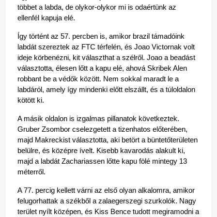
többet a labda, de olykor-olykor mi is odaértünk az 
ellenfél kapuja elé.
Így történt az 57. percben is, amikor brazil támadóink 
labdát szereztek az FTC térfelén, és Joao Victornak volt 
ideje körbenézni, kit választhat a szélről. Joao a beadást 
választotta, élesen lőtt a kapu elé, ahová Skribek Alen 
robbant be a védők között. Nem sokkal maradt le a 
labdáról, amely így mindenki előtt elszállt, és a túloldalon 
kötött ki.
A másik oldalon is izgalmas pillanatok következtek. 
Gruber Zsombor cselezgetett a tizenhatos előterében, 
majd Makreckist választotta, aki betört a büntetőterületen 
belülre, és középre ívelt. Kisebb kavarodás alakult ki, 
majd a labdát Zachariassen lőtte kapu fölé mintegy 13 
méterről.
A 77. percig kellett várni az első olyan alkalomra, amikor 
felugorhattak a székből a zalaegerszegi szurkolók. Nagy 
terület nyílt középen, és Kiss Bence tudott megiramodni a 