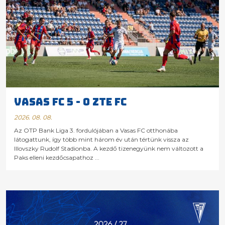
VASAS FC 5 - 0 ZTE FC
2026. 08. 08.
Az OTP Bank Liga 3. fordulójában a Vasas FC otthonába
látogattunk, így több mint három év után tértünk vissza az
Illovszky Rudolf Stadionba. A kezdő tizenegyünk nem változott a
Paks elleni kezdőcsapathoz ...