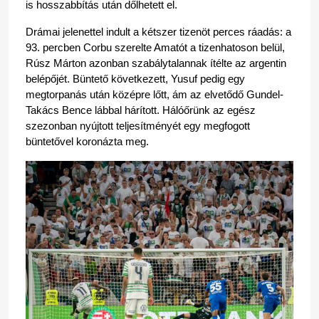
is hosszabbítás után dőlhetett el.
Drámai jelenettel indult a kétszer tizenöt perces ráadás: a 
93. percben Corbu szerelte Amatót a tizenhatoson belül, 
Rúsz Márton azonban szabálytalannak ítélte az argentin 
belépőjét. Büntető következett, Yusuf pedig egy 
megtorpanás után középre lőtt, ám az elvetődő Gundel-
Takács Bence lábbal hárított. Hálóőrünk az egész 
szezonban nyújtott teljesítményét egy megfogott 
büntetővel koronázta meg.