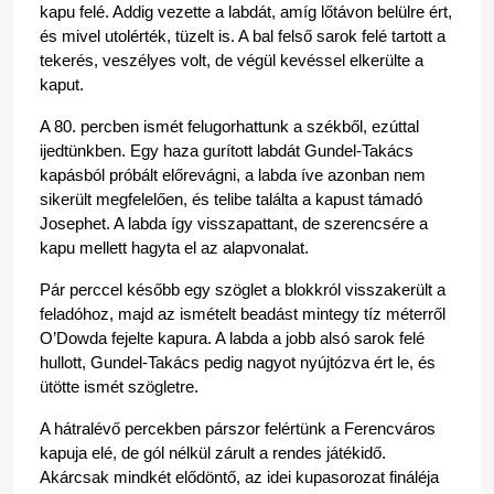
kapu felé. Addig vezette a labdát, amíg lőtávon belülre ért, 
és mivel utolérték, tüzelt is. A bal felső sarok felé tartott a 
tekerés, veszélyes volt, de végül kevéssel elkerülte a 
kaput.
A 80. percben ismét felugorhattunk a székből, ezúttal 
ijedtünkben. Egy haza gurított labdát Gundel-Takács 
kapásból próbált előrevágni, a labda íve azonban nem 
sikerült megfelelően, és telibe találta a kapust támadó 
Josephet. A labda így visszapattant, de szerencsére a 
kapu mellett hagyta el az alapvonalat.
Pár perccel később egy szöglet a blokkról visszakerült a 
feladóhoz, majd az ismételt beadást mintegy tíz méterről 
O’Dowda fejelte kapura. A labda a jobb alsó sarok felé 
hullott, Gundel-Takács pedig nagyot nyújtózva ért le, és 
ütötte ismét szögletre.
A hátralévő percekben párszor felértünk a Ferencváros 
kapuja elé, de gól nélkül zárult a rendes játékidő. 
Akárcsak mindkét elődöntő, az idei kupasorozat fináléja 