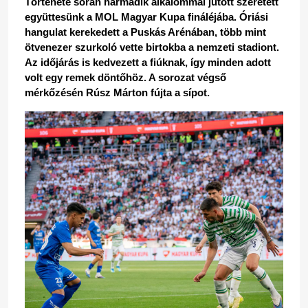
Története során harmadik alkalommal jutott szeretett 
együttesünk a MOL Magyar Kupa fináléjába. Óriási 
hangulat kerekedett a Puskás Arénában, több mint 
ötvenezer szurkoló vette birtokba a nemzeti stadiont. 
Az időjárás is kedvezett a fiúknak, így minden adott 
volt egy remek döntőhöz. A sorozat végső 
mérkőzésén Rúsz Márton fújta a sípot.