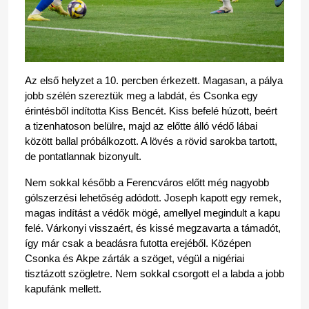
Az első helyzet a 10. percben érkezett. Magasan, a pálya 
jobb szélén szereztük meg a labdát, és Csonka egy 
érintésből indította Kiss Bencét. Kiss befelé húzott, beért 
a tizenhatoson belülre, majd az előtte álló védő lábai 
között ballal próbálkozott. A lövés a rövid sarokba tartott, 
de pontatlannak bizonyult.
Nem sokkal később a Ferencváros előtt még nagyobb 
gólszerzési lehetőség adódott. Joseph kapott egy remek, 
magas indítást a védők mögé, amellyel megindult a kapu 
felé. Várkonyi visszaért, és kissé megzavarta a támadót, 
így már csak a beadásra futotta erejéből. Középen 
Csonka és Akpe zárták a szöget, végül a nigériai 
tisztázott szögletre. Nem sokkal csorgott el a labda a jobb 
kapufánk mellett.