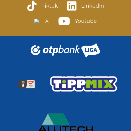
Tiktok
LinkedIn
X
Youtube