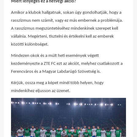
Miért lényeges ez a hétvégi akció?
Amikor a klubok hallgatnak, sokan úgy gondolhatják, hogy a
rasszizmus nem számít, vagy ez más embernek a problémája.
A rasszizmus megszüntetéséhez mindenkinek szerepet kell
vállalnia. Megérteni, tisztelni és értékelni kell az emberek
közötti különbséget.
Mindezen okok és a múlt heti események végett
kezdeményezte a ZTE FC ezt az akciót, melyhez csatlakozott a
Ferencváros és a Magyar Labdarúgó Szövetség is.
Kérjük, ossza meg a képet minél több helyen, hogy
mindenkihez eljusson az üzenet.