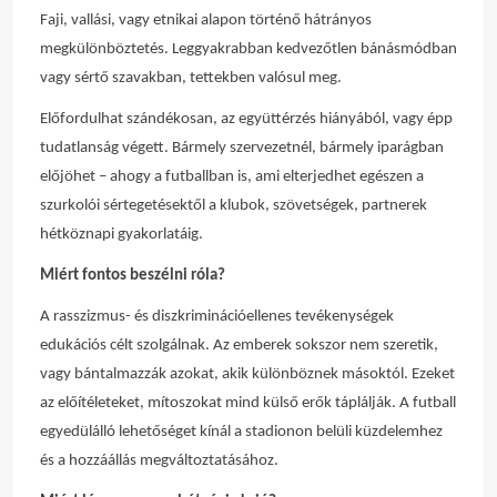
Faji, vallási, vagy etnikai alapon történő hátrányos
megkülönböztetés. Leggyakrabban kedvezőtlen bánásmódban
vagy sértő szavakban, tettekben valósul meg.
Előfordulhat szándékosan, az együttérzés hiányából, vagy épp
tudatlanság végett. Bármely szervezetnél, bármely iparágban
előjöhet – ahogy a futballban is, ami elterjedhet egészen a
szurkolói sértegetésektől a klubok, szövetségek, partnerek
hétköznapi gyakorlatáig.
Miért fontos beszélni róla?
A rasszizmus- és diszkriminációellenes tevékenységek
edukációs célt szolgálnak. Az emberek sokszor nem szeretik,
vagy bántalmazzák azokat, akik különböznek másoktól. Ezeket
az előítéleteket, mítoszokat mind külső erők táplálják. A futball
egyedülálló lehetőséget kínál a stadionon belüli küzdelemhez
és a hozzáállás megváltoztatásához.