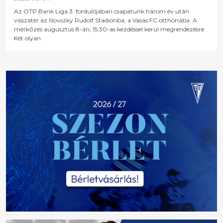
Az OTP Bank Liga 3. fordulójában csapatunk három év után
visszatér az Illovszky Rudolf Stadionba, a Vasas FC otthonába. A
mérkőzés augusztus 8-án, 15:30-as kezdéssel kerül megrendezésre.
Két olyan