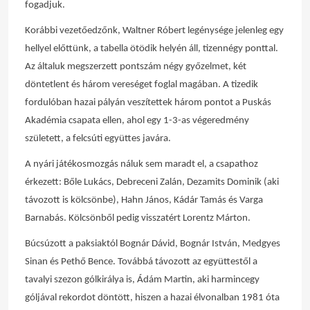
fogadjuk.
Korábbi vezetőedzőnk, Waltner Róbert legénysége jelenleg egy
hellyel előttünk, a tabella ötödik helyén áll, tizennégy ponttal.
Az általuk megszerzett pontszám négy győzelmet, két
döntetlent és három vereséget foglal magában. A tizedik
fordulóban hazai pályán veszítettek három pontot a Puskás
Akadémia csapata ellen, ahol egy 1-3-as végeredmény
született, a felcsúti együttes javára.
A nyári játékosmozgás náluk sem maradt el, a csapathoz
érkezett: Bőle Lukács, Debreceni Zalán, Dezamits Dominik (aki
távozott is kölcsönbe), Hahn János, Kádár Tamás és Varga
Barnabás. Kölcsönből pedig visszatért Lorentz Márton.
Búcsúzott a paksiaktól Bognár Dávid, Bognár István, Medgyes
Sinan és Pethő Bence. Továbbá távozott az együttestől a
tavalyi szezon gólkirálya is, Ádám Martin, aki harmincegy
góljával rekordot döntött, hiszen a hazai élvonalban 1981 óta