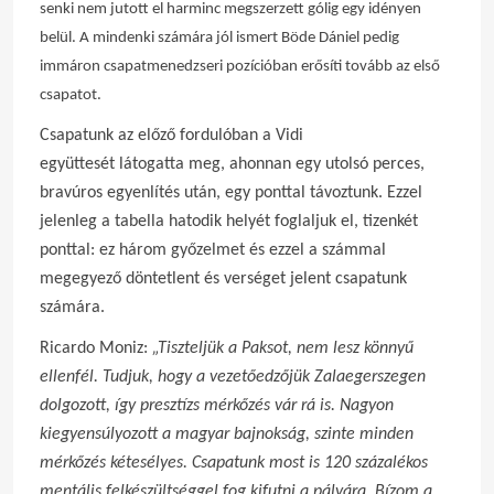
senki nem jutott el harminc megszerzett gólig egy idényen
belül.
A mindenki számára jól ismert Böde Dániel pedig
immáron csapatmenedzseri pozícióban erősíti tovább az első
csapatot.
Csapatunk az előző fordulóban a Vidi
együttesét látogatta meg, ahonnan egy utolsó perces,
bravúros egyenlítés után, egy ponttal távoztunk. Ezzel
jelenleg a tabella hatodik helyét foglaljuk el, tizenkét
ponttal: ez három győzelmet és ezzel a számmal
megegyező döntetlent és verséget jelent csapatunk
számára.
Ricardo Moniz:
„Tiszteljük a Paksot, nem lesz könnyű
ellenfél. Tudjuk, hogy a vezetőedzőjük Zalaegerszegen
dolgozott, így presztízs mérkőzés vár rá is. Nagyon
kiegyensúlyozott a magyar bajnokság, szinte minden
mérkőzés kétesélyes. Csapatunk most is 120 százalékos
mentális felkészültséggel fog kifutni a pályára. Bízom a