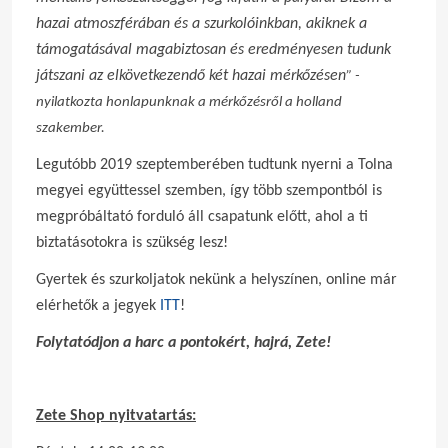
hazai atmoszférában és a szurkolóinkban, akiknek a
támogatásával magabiztosan és eredményesen tudunk
játszani az elkövetkezendő két hazai mérkőzésen
” -
nyilatkozta honlapunknak a mérkőzésről a holland
szakember.
Legutóbb 2019 szeptemberében tudtunk nyerni a Tolna
megyei együttessel szemben, így több szempontból is
megpróbáltató forduló áll csapatunk előtt, ahol a ti
biztatásotokra is szükség lesz!
Gyertek és szurkoljatok nekünk a helyszínen, online már
elérhetők a jegyek
ITT
!
Folytatódjon a harc a pontokért, hajrá, Zete!
Zete Shop nyitvatartás: