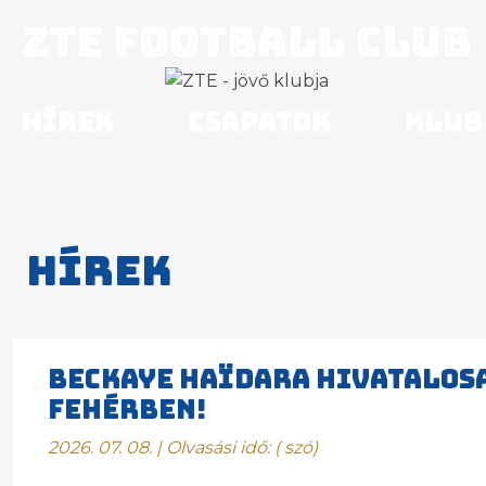
ZTE Football Club
Hírek
Csapatok
Klub
Hírek
BECKAYE HAÏDARA HIVATALOSA
FEHÉRBEN!
2026. 07. 08. | Olvasási idő:
(
szó)