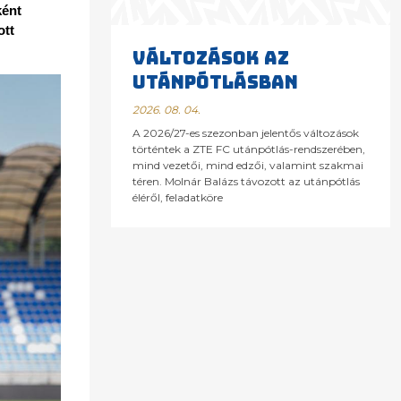
ént 
tt 
VÁLTOZÁSOK AZ
UTÁNPÓTLÁSBAN
2026. 08. 04.
A 2026/27-es szezonban jelentős változások
történtek a ZTE FC utánpótlás-rendszerében,
mind vezetői, mind edzői, valamint szakmai
téren. Molnár Balázs távozott az utánpótlás
éléről, feladatköre