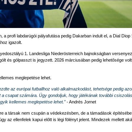
 profi labdarúgói pályafutása pedig Dakarban indult el, a Dial Diop 
hoz igazolt.
yedosztályú 1. Landesliga Niederösterreich bajnokságban versenyez,
lt és gólpasszt is jegyzett. 2026 márciusában pedig lehetősége volt 
kellemes meglepetése lehet.
dte az európai futballhoz való alkalmazkodást, tehetsége pedig azon
ít a csapat számára. Úgy gondoljuk, hogy játékának további csiszolás
gyik kellemes meglepetése lehet.” 
- Andrés Jornet
akire a társak nem csupán a védekezésben, de a támadások építésében
z ellenfelek kapui előtt is légi fölényt jelent. Mindezek mellett aká