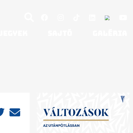
Jegyek
Sajtó
Galéria