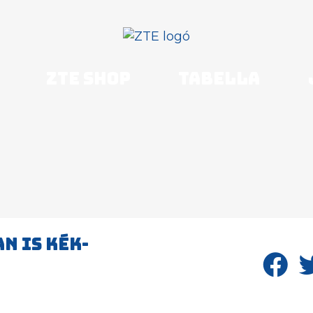
ZTE shop
Tabella
N IS KÉK-