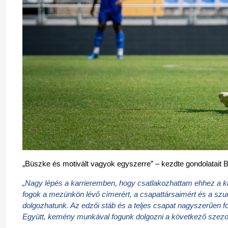
„Büszke és motivált vagyok egyszerre” – kezdte gondolatait 
„Nagy lépés a karrieremben, hogy csatlakozhattam ehhez a kl
fogok a mezünkön lévő címerért, a csapattársaimért és a szur
dolgozhatunk. Az edzői stáb és a teljes csapat nagyszerűen f
Együtt, kemény munkával fogunk dolgozni a következő szezon 