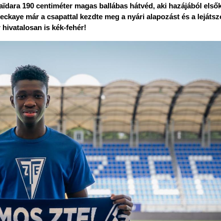
aïdara 190 centiméter magas ballábas hátvéd, aki hazájából elsők
ckaye már a csapattal kezdte meg a nyári alapozást és a lejátszo
hivatalosan is kék-fehér! 