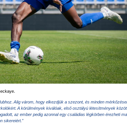
Beckaye.
ubhoz. Alig várom, hogy elkezdjük a szezont, és minden mérkőzésen 
kolókért. A körülmények kiválóak, első osztályú létesítmények között
ogadott, az ember pedig azonnal egy családias légkörben érezheti mag
sikereiért.”