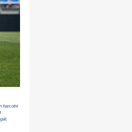
harcolni 
 
át. 