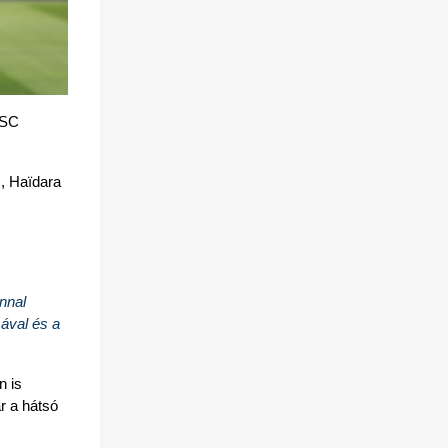
SC 
 Haïdara 
nal 
ával és a 
 is 
r a hátsó 