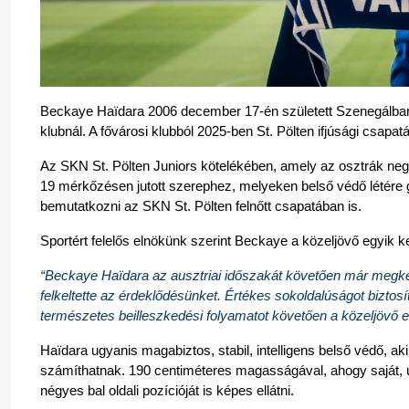
Beckaye Haïdara 2006 december 17-én született Szenegálban, a
klubnál. A fővárosi klubból 2025-ben St. Pölten ifjúsági csapatá
Az SKN St. Pölten Juniors kötelékében, amely az osztrák neg
19 mérkőzésen jutott szerephez, melyeken belső védő létére gó
bemutatkozni az SKN St. Pölten felnőtt csapatában is.
Sportért felelős elnökünk szerint Beckaye a közeljövő egyik 
“Beckaye Haïdara az ausztriai időszakát követően már megkez
felkeltette az érdeklődésünket. Értékes sokoldalúságot biztos
természetes beilleszkedési folyamatot követően a közeljövő e
Haïdara ugyanis magabiztos, stabil, intelligens belső védő, 
számíthatnak. 190 centiméteres magasságával, ahogy saját, úgy a
négyes bal oldali pozícióját is képes ellátni.