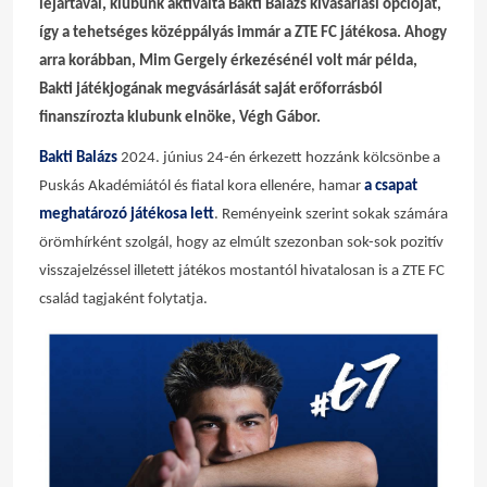
lejártával, klubunk aktiválta Bakti Balázs kivásárlási opcióját,
így a tehetséges középpályás immár a ZTE FC játékosa. Ahogy
arra korábban, Mim Gergely érkezésénél volt már példa,
Bakti játékjogának megvásárlását saját erőforrásból
finanszírozta klubunk elnöke, Végh Gábor.
Bakti Balázs
2024. június 24-én érkezett hozzánk kölcsönbe a
Puskás Akadémiától és fiatal kora ellenére, hamar
a csapat
meghatározó játékosa lett
.
Reményeink szerint sokak számára
örömhírként szolgál, hogy az elmúlt szezonban sok-sok pozitív
visszajelzéssel illetett játékos mostantól hivatalosan is a ZTE FC
család tagjaként folytatja.