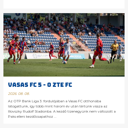
VASAS FC 5 - 0 ZTE FC
2026. 08. 08.
Az OTP Bank Liga 3. fordulójában a Vasas FC otthonába
látogattunk, így több mint három év után tértünk vissza az
Illovszky Rudolf Stadionba. A kezdő tizenegyünk nem változott a
Paks elleni kezdőcsapathoz ...