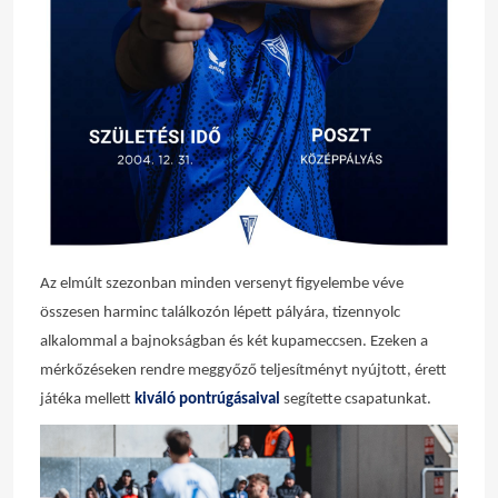
Az elmúlt szezonban minden versenyt figyelembe véve
összesen harminc találkozón lépett pályára, tizennyolc
alkalommal a bajnokságban és két kupameccsen. Ezeken a
mérkőzéseken rendre meggyőző teljesítményt nyújtott, érett
játéka mellett
kiváló pontrúgásaival
segítette csapatunkat.