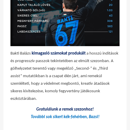
Bakti Balázs
kimagasló számokat produkált
a hosszú indítások
és progresszív passzok tekintetében az elmúlt szezonban. A
gólhelyzetet teremtő vagy megelőző „Second-” és „Third
assist” mutatókban is a csapat élén járt, ami remekül
szemlélteti, hogy a védelmet megbontó, kreatív átadások
sikeres kivitelezése, komoly fegyvertény játékosunk
eszköztárában.
Gratulálunk a remek szezonhoz!
További sok sikert kék-fehérben, Bazsi!