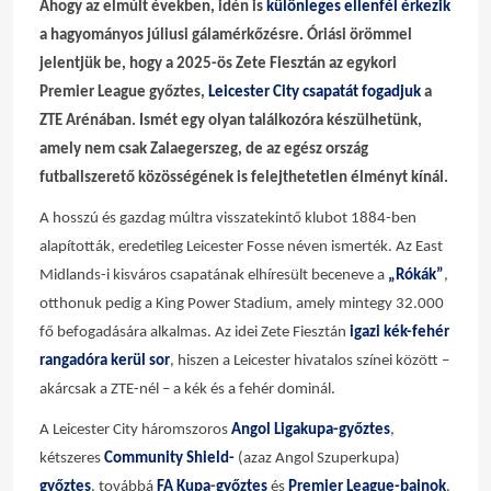
Ahogy az elmúlt években, idén is
különleges ellenfél érkezik
a hagyományos júliusi gálamérkőzésre. Óriási örömmel
jelentjük be, hogy a 2025-ös Zete Fiesztán az egykori
Premier League győztes,
Leicester City csapatát fogadjuk
a
ZTE Arénában. Ismét egy olyan találkozóra készülhetünk,
amely nem csak Zalaegerszeg, de az egész ország
futballszerető közösségének is felejthetetlen élményt kínál.
A hosszú és gazdag múltra visszatekintő klubot 1884-ben
alapították, eredetileg Leicester Fosse néven ismerték. Az East
Midlands-i kisváros csapatának elhíresült beceneve a
„Rókák”
,
otthonuk pedig a King Power Stadium, amely mintegy 32.000
fő befogadására alkalmas. Az idei Zete Fiesztán
igazi kék-fehér
rangadóra kerül sor
, hiszen a Leicester hivatalos színei között –
akárcsak a ZTE-nél – a kék és a fehér dominál.
A Leicester City háromszoros
Angol Ligakupa-győztes
,
kétszeres
Community Shield-
(azaz Angol Szuperkupa)
győztes
, továbbá
FA Kupa
-
győztes
és
Premier League-bajnok
.