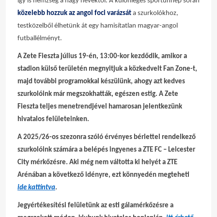
így is hemzseg a nagy nevektől. A különleges sportünnep során
közelebb hozzuk az angol foci varázsát
a szurkolókhoz,
testközelből élhetünk át egy hamisítatlan magyar-angol
futballélményt.
A Zete Fieszta július 19-én, 13:00-kor kezdődik, amikor a
stadion külső területén megnyitjuk a közkedvelt Fan Zone-t,
majd további programokkal készülünk, ahogy azt kedves
szurkolóink már megszokhatták, egészen estig. A Zete
Fieszta teljes menetrendjével hamarosan jelentkezünk
hivatalos felületeinken.
A 2025/26-os szezonra szóló érvényes bérlettel rendelkező
szurkolóink számára a belépés ingyenes a ZTE FC – Leicester
City mérkőzésre. Aki még nem váltotta ki helyét a ZTE
Arénában a következő idényre, ezt könnyedén megteheti
ide kattintva
.
Jegyértékesítési felületünk az esti gálamérkőzésre a