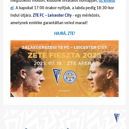
megszokott módon, klubunk hivatalos honlapján,
itt érhető
el
. A kapukat 17:00 órakor nyitjuk, a labda pedig 18:30-kor
indul útjára.
ZTE FC – Leicester City
- egy mérkőzés,
amelynek emléke garantáltan veled marad!
HAJRÁ, ZTE!