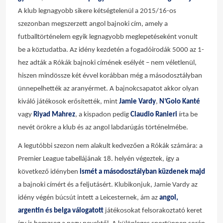
A klub legnagyobb sikere kétségtelenül a 2015/16-os
szezonban megszerzett angol bajnoki cím, amely a
futballtörténelem egyik legnagyobb meglepetéseként vonult
be a köztudatba. Az idény kezdetén a fogadóirodák 5000 az 1-
hez adták a Rókák bajnoki címének esélyét – nem véletlenül,
hiszen mindössze két évvel korábban még a másodosztályban
ünnepelhették az aranyérmet. A bajnokcsapatot akkor olyan
kiváló játékosok erősítették, mint
Jamie Vardy
,
N’Golo Kanté
vagy
Riyad Mahrez
, a kispadon pedig
Claudio Ranieri
írta be
nevét örökre a klub és az angol labdarúgás történelmébe.
A legutóbbi szezon nem alakult kedvezően a Rókák számára: a
Premier League tabellájának 18. helyén végeztek, így a
következő idényben
ismét a másodosztályban küzdenek majd
a bajnoki címért és a feljutásért. Klubikonjuk,
Jamie Vardy
az
idény végén búcsút intett a Leicesternek, ám az
angol,
argentin és belga válogatott
játékosokat felsorakoztató keret