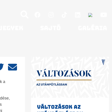
Jegyek
Sajtó
Galéria
k a
ődése,
s
VÁLTOZÁSOK AZ
mi