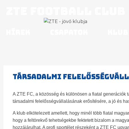
ZTE Football Club
Hírek
Csapatok
Klub
Társadalmi felelősségvál
A ZTE FC, a közösség és különösen a fiatal generációk 
társadalmi felelősségvállalásának erősítésére, a jó és ha
A klub elkötelezett amellett, hogy minél több fiatal mag
hogy a feltörekvő tehetségekbe fektetett bizalom a magyar
hozzájárulhat. A profi sportélet részeként a ZTE FC ugya