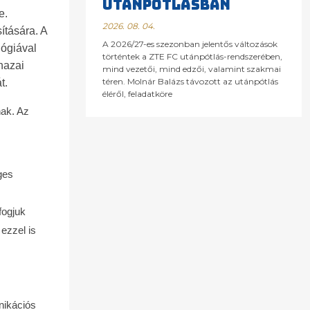
UTÁNPÓTLÁSBAN
e.
2026. 08. 04.
ítására. A
A 2026/27-es szezonban jelentős változások
lógiával
történtek a ZTE FC utánpótlás-rendszerében,
hazai
mind vezetői, mind edzői, valamint szakmai
téren. Molnár Balázs távozott az utánpótlás
t.
éléről, feladatköre
nak. Az
ges
fogjuk
ezzel is
nikációs