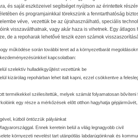
, és saját eszközeivel segítséget nyújtson az érintettek részér
életében és programjainkkal törekszünk a fenntarthatóság biztos
yelembe véve, vezettük be az újrahasználható, speciális techno
ink visszaválthatnak, vagy akár haza is vihetnek. Egy átlagos 
, de a repoharak lehetővé teszik ezen számok visszaszorításá
, hogy működése során további teret ad a környezetbarát megoldások
 a kezdeményezésünkkel kapcsolatban:
lül szelektív hulladékgyűjtést vezettünk be
ül kizárólag repohárban lehet italt kapni, ezzel csökkentve a felesle
tt termékekkel szélesítettük, melyek számát folyamatosan bővíteni 
rkolóink egy része a mérkőzések előtt otthon hagyhatja gépjárművét, 
gével, kútból öntözzük pályáinkat
gyarországgal. Ennek keretein belül a világ legnagyobb civil
lete környezeti nevelést tart utánpótlás labdarúgóinknak és kommu