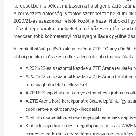
kérdésekben is példát mutasson a fiatal generáció számára
A környezettudatosság is fontos szerepet tölt be klubunk 
2020/21-es szezonban, elsők között a hazai klubokat fig
készült repoharakat, melyeket a mérkőzések után szurkoló
meccsen több köbméternyi műanyaghulladék gyűlne össze
A fenntarthatóság a jövő kulcsa, ezért a ZTE FC úgy döntött
alábbi pontokban összeszedtük a legfontosabb tudnivalókat
A 2021/22-es szezontól kezdve a ZTE Aréna területén be
A 2021/22-es szezontól kezdve a ZTE Aréna területén bel
műanyaghulladék keletkezését
A ZETE Shop kínálatát környezetbarát és újrahasznosíto
A ZTE Aréna köré kerékpár tárolókat telepítünk, így szu
csökkentve a károsanyag-kibocsátást
A lehulló csapadékvizet összegyűjtjük és ennek segítsé
Klubunk együttműködési megállapodást írt alá a WWF Ma
természetvédelmi szervezetének magyarországi képvise