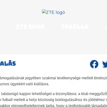
ZTE shop
Tabella
lalás
támogatásának jegyében szakmai tevékenysége mellett törekszi
sznos ügyekért való kiállásra.
yar labdarúgó kapjon lehetőséget a bizonyításra: a klub meggyőz
 futball mellett a helyi közösség boldogulásához és jóllétéhez i
nakkor elengedhetetlennek tartja, hogy a legfontosabb társadal